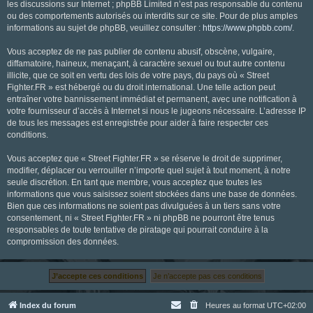
les discussions sur Internet ; phpBB Limited n’est pas responsable du contenu
ou des comportements autorisés ou interdits sur ce site. Pour de plus amples
informations au sujet de phpBB, veuillez consulter :
https://www.phpbb.com/
.
Vous acceptez de ne pas publier de contenu abusif, obscène, vulgaire,
diffamatoire, haineux, menaçant, à caractère sexuel ou tout autre contenu
illicite, que ce soit en vertu des lois de votre pays, du pays où « Street
Fighter.FR » est hébergé ou du droit international. Une telle action peut
entraîner votre bannissement immédiat et permanent, avec une notification à
votre fournisseur d’accès à Internet si nous le jugeons nécessaire. L’adresse IP
de tous les messages est enregistrée pour aider à faire respecter ces
conditions.
Vous acceptez que « Street Fighter.FR » se réserve le droit de supprimer,
modifier, déplacer ou verrouiller n’importe quel sujet à tout moment, à notre
seule discrétion. En tant que membre, vous acceptez que toutes les
informations que vous saisissez soient stockées dans une base de données.
Bien que ces informations ne soient pas divulguées à un tiers sans votre
consentement, ni « Street Fighter.FR » ni phpBB ne pourront être tenus
responsables de toute tentative de piratage qui pourrait conduire à la
compromission des données.
Index du forum
Heures au format
UTC+02:00