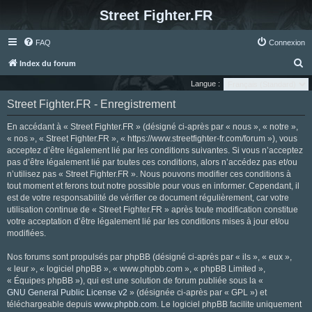
Street Fighter.FR
FAQ
Connexion
R
Index du forum
e
Langue :
c
Street Fighter.FR - Enregistrement
h
En accédant à « Street Fighter.FR » (désigné ci-après par « nous », « notre »,
e
« nos », « Street Fighter.FR », « https://www.streetfighter-fr.com/forum »), vous
r
acceptez d’être légalement lié par les conditions suivantes. Si vous n’acceptez
pas d’être légalement lié par toutes ces conditions, alors n’accédez pas et/ou
c
n’utilisez pas « Street Fighter.FR ». Nous pouvons modifier ces conditions à
h
tout moment et ferons tout notre possible pour vous en informer. Cependant, il
e
est de votre responsabilité de vérifier ce document régulièrement, car votre
utilisation continue de « Street Fighter.FR » après toute modification constitue
r
votre acceptation d’être légalement lié par les conditions mises à jour et/ou
modifiées.
Nos forums sont propulsés par phpBB (désigné ci-après par « ils », « eux »,
« leur », « logiciel phpBB », « www.phpbb.com », « phpBB Limited »,
« Équipes phpBB »), qui est une solution de forum publiée sous la «
GNU General Public License v2
» (désignée ci-après par « GPL ») et
téléchargeable depuis
www.phpbb.com
. Le logiciel phpBB facilite uniquement