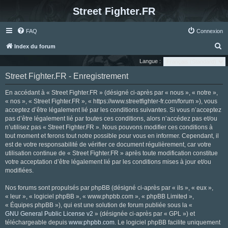
Street Fighter.FR
FAQ
Connexion
R
Index du forum
e
Langue :
c
Street Fighter.FR - Enregistrement
h
En accédant à « Street Fighter.FR » (désigné ci-après par « nous », « notre »,
e
« nos », « Street Fighter.FR », « https://www.streetfighter-fr.com/forum »), vous
r
acceptez d’être légalement lié par les conditions suivantes. Si vous n’acceptez
pas d’être légalement lié par toutes ces conditions, alors n’accédez pas et/ou
c
n’utilisez pas « Street Fighter.FR ». Nous pouvons modifier ces conditions à
h
tout moment et ferons tout notre possible pour vous en informer. Cependant, il
e
est de votre responsabilité de vérifier ce document régulièrement, car votre
utilisation continue de « Street Fighter.FR » après toute modification constitue
r
votre acceptation d’être légalement lié par les conditions mises à jour et/ou
modifiées.
Nos forums sont propulsés par phpBB (désigné ci-après par « ils », « eux »,
« leur », « logiciel phpBB », « www.phpbb.com », « phpBB Limited »,
« Équipes phpBB »), qui est une solution de forum publiée sous la «
GNU General Public License v2
» (désignée ci-après par « GPL ») et
téléchargeable depuis
www.phpbb.com
. Le logiciel phpBB facilite uniquement