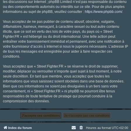
les discussions sur Internet ; phpBB Limited n’est pas responsable du contenu
ou des comportements autorisés ou interdits sur ce site. Pour de plus amples
informations au sujet de phpBB, veuillez consulter :
https://www.phpbb.com/
.
Vous acceptez de ne pas publier de contenu abusif, obscène, vulgaire,
diffamatoire, haineux, menaçant, à caractère sexuel ou tout autre contenu
illicite, que ce soit en vertu des lois de votre pays, du pays où « Street
Fighter.FR » est hébergé ou du droit international. Une telle action peut
entraîner votre bannissement immédiat et permanent, avec une notification à
votre fournisseur d’accès à Internet si nous le jugeons nécessaire. L’adresse IP
de tous les messages est enregistrée pour aider à faire respecter ces
conditions.
Vous acceptez que « Street Fighter.FR » se réserve le droit de supprimer,
modifier, déplacer ou verrouiller n’importe quel sujet à tout moment, à notre
seule discrétion. En tant que membre, vous acceptez que toutes les
informations que vous saisissez soient stockées dans une base de données.
Bien que ces informations ne soient pas divulguées à un tiers sans votre
consentement, ni « Street Fighter.FR » ni phpBB ne pourront être tenus
responsables de toute tentative de piratage qui pourrait conduire à la
compromission des données.
Index du forum
Heures au format
UTC+02:00