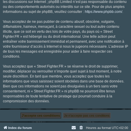
les discussions sur Internet ; phpBB Limited n’est pas responsable du contenu
ou des comportements autorisés ou interdits sur ce site. Pour de plus amples
informations au sujet de phpBB, veuillez consulter :
https://www.phpbb.com/
.
Vous acceptez de ne pas publier de contenu abusif, obscène, vulgaire,
diffamatoire, haineux, menaçant, à caractère sexuel ou tout autre contenu
illicite, que ce soit en vertu des lois de votre pays, du pays où « Street
Fighter.FR » est hébergé ou du droit international. Une telle action peut
entraîner votre bannissement immédiat et permanent, avec une notification à
votre fournisseur d’accès à Internet si nous le jugeons nécessaire. L’adresse IP
de tous les messages est enregistrée pour aider à faire respecter ces
conditions.
Vous acceptez que « Street Fighter.FR » se réserve le droit de supprimer,
modifier, déplacer ou verrouiller n’importe quel sujet à tout moment, à notre
seule discrétion. En tant que membre, vous acceptez que toutes les
informations que vous saisissez soient stockées dans une base de données.
Bien que ces informations ne soient pas divulguées à un tiers sans votre
consentement, ni « Street Fighter.FR » ni phpBB ne pourront être tenus
responsables de toute tentative de piratage qui pourrait conduire à la
compromission des données.
Index du forum
Heures au format
UTC+02:00