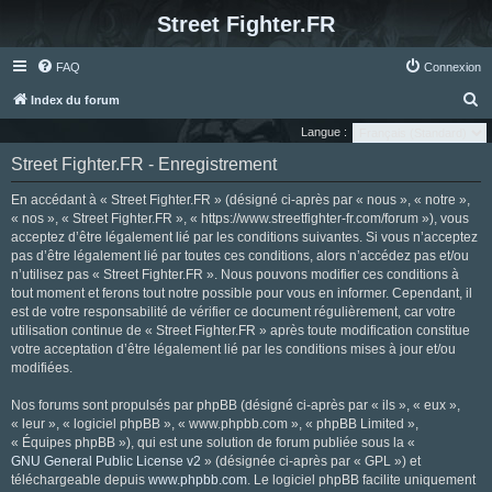
Street Fighter.FR
FAQ
Connexion
R
Index du forum
e
Langue :
c
Street Fighter.FR - Enregistrement
h
En accédant à « Street Fighter.FR » (désigné ci-après par « nous », « notre »,
e
« nos », « Street Fighter.FR », « https://www.streetfighter-fr.com/forum »), vous
r
acceptez d’être légalement lié par les conditions suivantes. Si vous n’acceptez
pas d’être légalement lié par toutes ces conditions, alors n’accédez pas et/ou
c
n’utilisez pas « Street Fighter.FR ». Nous pouvons modifier ces conditions à
h
tout moment et ferons tout notre possible pour vous en informer. Cependant, il
e
est de votre responsabilité de vérifier ce document régulièrement, car votre
utilisation continue de « Street Fighter.FR » après toute modification constitue
r
votre acceptation d’être légalement lié par les conditions mises à jour et/ou
modifiées.
Nos forums sont propulsés par phpBB (désigné ci-après par « ils », « eux »,
« leur », « logiciel phpBB », « www.phpbb.com », « phpBB Limited »,
« Équipes phpBB »), qui est une solution de forum publiée sous la «
GNU General Public License v2
» (désignée ci-après par « GPL ») et
téléchargeable depuis
www.phpbb.com
. Le logiciel phpBB facilite uniquement