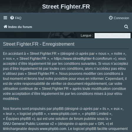
Street Fighter.FR
FAQ
Connexion
R
Index du forum
e
Langue :
c
Street Fighter.FR - Enregistrement
h
En accédant à « Street Fighter.FR » (désigné ci-après par « nous », « notre »,
e
« nos », « Street Fighter.FR », « https://www.streetfighter-fr.com/forum »), vous
r
acceptez d’être légalement lié par les conditions suivantes. Si vous n’acceptez
pas d’être légalement lié par toutes ces conditions, alors n’accédez pas et/ou
c
n’utilisez pas « Street Fighter.FR ». Nous pouvons modifier ces conditions à
h
tout moment et ferons tout notre possible pour vous en informer. Cependant, il
e
est de votre responsabilité de vérifier ce document régulièrement, car votre
utilisation continue de « Street Fighter.FR » après toute modification constitue
r
votre acceptation d’être légalement lié par les conditions mises à jour et/ou
modifiées.
Nos forums sont propulsés par phpBB (désigné ci-après par « ils », « eux »,
« leur », « logiciel phpBB », « www.phpbb.com », « phpBB Limited »,
« Équipes phpBB »), qui est une solution de forum publiée sous la «
GNU General Public License v2
» (désignée ci-après par « GPL ») et
téléchargeable depuis
www.phpbb.com
. Le logiciel phpBB facilite uniquement