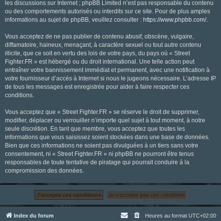
les discussions sur Internet ; phpBB Limited n’est pas responsable du contenu
ou des comportements autorisés ou interdits sur ce site. Pour de plus amples
informations au sujet de phpBB, veuillez consulter :
https://www.phpbb.com/
.
Vous acceptez de ne pas publier de contenu abusif, obscène, vulgaire,
diffamatoire, haineux, menaçant, à caractère sexuel ou tout autre contenu
illicite, que ce soit en vertu des lois de votre pays, du pays où « Street
Fighter.FR » est hébergé ou du droit international. Une telle action peut
entraîner votre bannissement immédiat et permanent, avec une notification à
votre fournisseur d’accès à Internet si nous le jugeons nécessaire. L’adresse IP
de tous les messages est enregistrée pour aider à faire respecter ces
conditions.
Vous acceptez que « Street Fighter.FR » se réserve le droit de supprimer,
modifier, déplacer ou verrouiller n’importe quel sujet à tout moment, à notre
seule discrétion. En tant que membre, vous acceptez que toutes les
informations que vous saisissez soient stockées dans une base de données.
Bien que ces informations ne soient pas divulguées à un tiers sans votre
consentement, ni « Street Fighter.FR » ni phpBB ne pourront être tenus
responsables de toute tentative de piratage qui pourrait conduire à la
compromission des données.
Index du forum
Heures au format
UTC+02:00