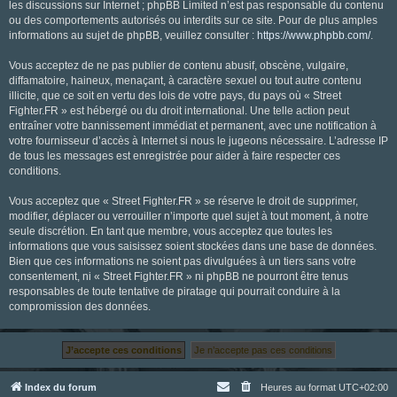
les discussions sur Internet ; phpBB Limited n’est pas responsable du contenu
ou des comportements autorisés ou interdits sur ce site. Pour de plus amples
informations au sujet de phpBB, veuillez consulter :
https://www.phpbb.com/
.
Vous acceptez de ne pas publier de contenu abusif, obscène, vulgaire,
diffamatoire, haineux, menaçant, à caractère sexuel ou tout autre contenu
illicite, que ce soit en vertu des lois de votre pays, du pays où « Street
Fighter.FR » est hébergé ou du droit international. Une telle action peut
entraîner votre bannissement immédiat et permanent, avec une notification à
votre fournisseur d’accès à Internet si nous le jugeons nécessaire. L’adresse IP
de tous les messages est enregistrée pour aider à faire respecter ces
conditions.
Vous acceptez que « Street Fighter.FR » se réserve le droit de supprimer,
modifier, déplacer ou verrouiller n’importe quel sujet à tout moment, à notre
seule discrétion. En tant que membre, vous acceptez que toutes les
informations que vous saisissez soient stockées dans une base de données.
Bien que ces informations ne soient pas divulguées à un tiers sans votre
consentement, ni « Street Fighter.FR » ni phpBB ne pourront être tenus
responsables de toute tentative de piratage qui pourrait conduire à la
compromission des données.
Index du forum
Heures au format
UTC+02:00