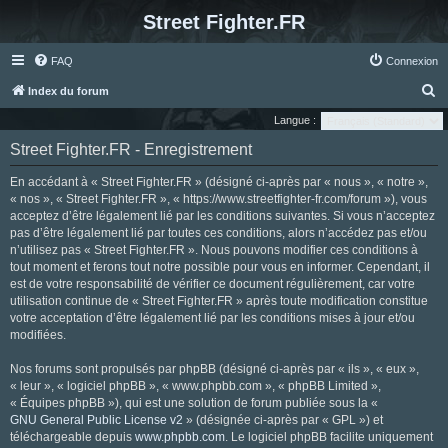
Street Fighter.FR
FAQ
Connexion
R
Index du forum
e
Langue :
c
Street Fighter.FR - Enregistrement
h
En accédant à « Street Fighter.FR » (désigné ci-après par « nous », « notre »,
e
« nos », « Street Fighter.FR », « https://www.streetfighter-fr.com/forum »), vous
r
acceptez d’être légalement lié par les conditions suivantes. Si vous n’acceptez
pas d’être légalement lié par toutes ces conditions, alors n’accédez pas et/ou
c
n’utilisez pas « Street Fighter.FR ». Nous pouvons modifier ces conditions à
h
tout moment et ferons tout notre possible pour vous en informer. Cependant, il
e
est de votre responsabilité de vérifier ce document régulièrement, car votre
utilisation continue de « Street Fighter.FR » après toute modification constitue
r
votre acceptation d’être légalement lié par les conditions mises à jour et/ou
modifiées.
Nos forums sont propulsés par phpBB (désigné ci-après par « ils », « eux »,
« leur », « logiciel phpBB », « www.phpbb.com », « phpBB Limited »,
« Équipes phpBB »), qui est une solution de forum publiée sous la «
GNU General Public License v2
» (désignée ci-après par « GPL ») et
téléchargeable depuis
www.phpbb.com
. Le logiciel phpBB facilite uniquement