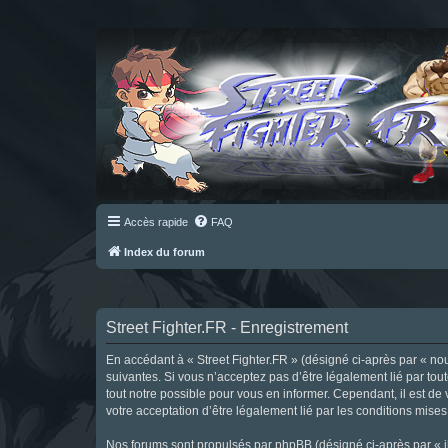
Accès rapide
FAQ
Index du forum
Street Fighter.FR - Enregistrement
En accédant à « Street Fighter.FR » (désigné ci-après par « nous 
suivantes. Si vous n’acceptez pas d’être légalement lié par tou
tout notre possible pour vous en informer. Cependant, il est de 
votre acceptation d’être légalement lié par les conditions mises
Nos forums sont propulsés par phpBB (désigné ci-après par « il