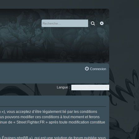
Rechercher
Recherche avan
Connexion
Langue :
m »), vous acceptez d’être légalement lié par les conditions
Nous pouvons modifier ces conditions à tout moment et ferons
tinue de « Street Fighter.FR » après toute modification constitue
 « Équipes phpBB »), qui est une solution de forum publiée sous