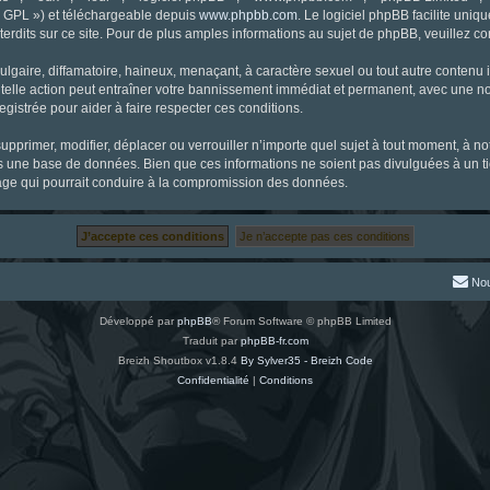
« GPL ») et téléchargeable depuis
www.phpbb.com
. Le logiciel phpBB facilite uniq
dits sur ce site. Pour de plus amples informations au sujet de phpBB, veuillez co
gaire, diffamatoire, haineux, menaçant, à caractère sexuel ou tout autre contenu ill
 telle action peut entraîner votre bannissement immédiat et permanent, avec une noti
gistrée pour aider à faire respecter ces conditions.
supprimer, modifier, déplacer ou verrouiller n’importe quel sujet à tout moment, à 
s une base de données. Bien que ces informations ne soient pas divulguées à un ti
tage qui pourrait conduire à la compromission des données.
Nou
Développé par
phpBB
® Forum Software © phpBB Limited
Traduit par
phpBB-fr.com
Breizh Shoutbox v1.8.4
By Sylver35 - Breizh Code
Confidentialité
|
Conditions