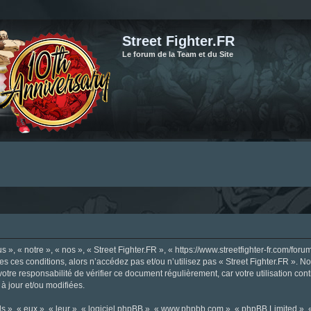
Street Fighter.FR
Le forum de la Team et du Site
», « notre », « nos », « Street Fighter.FR », « https://www.streetfighter-fr.com/foru
tes ces conditions, alors n’accédez pas et/ou n’utilisez pas « Street Fighter.FR ». 
votre responsabilité de vérifier ce document régulièrement, car votre utilisation con
 à jour et/ou modifiées.
s », « eux », « leur », « logiciel phpBB », « www.phpbb.com », « phpBB Limited »,