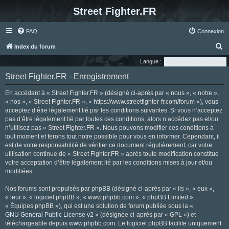
Street Fighter.FR
FAQ
Connexion
R
Index du forum
e
Langue :
c
Street Fighter.FR - Enregistrement
h
En accédant à « Street Fighter.FR » (désigné ci-après par « nous », « notre »,
e
« nos », « Street Fighter.FR », « https://www.streetfighter-fr.com/forum »), vous
r
acceptez d’être légalement lié par les conditions suivantes. Si vous n’acceptez
pas d’être légalement lié par toutes ces conditions, alors n’accédez pas et/ou
c
n’utilisez pas « Street Fighter.FR ». Nous pouvons modifier ces conditions à
h
tout moment et ferons tout notre possible pour vous en informer. Cependant, il
e
est de votre responsabilité de vérifier ce document régulièrement, car votre
utilisation continue de « Street Fighter.FR » après toute modification constitue
r
votre acceptation d’être légalement lié par les conditions mises à jour et/ou
modifiées.
Nos forums sont propulsés par phpBB (désigné ci-après par « ils », « eux »,
« leur », « logiciel phpBB », « www.phpbb.com », « phpBB Limited »,
« Équipes phpBB »), qui est une solution de forum publiée sous la «
GNU General Public License v2
» (désignée ci-après par « GPL ») et
téléchargeable depuis
www.phpbb.com
. Le logiciel phpBB facilite uniquement