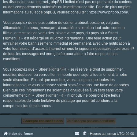
les discussions sur Internet ; phpBB Limited n’est pas responsable du contenu
ou des comportements autorisés ou interdits sur ce site. Pour de plus amples
informations au sujet de phpBB, veuillez consulter :
https://www.phpbb.com/
.
Vous acceptez de ne pas publier de contenu abusif, obscène, vulgaire,
diffamatoire, haineux, menaçant, à caractère sexuel ou tout autre contenu
illicite, que ce soit en vertu des lois de votre pays, du pays où « Street
Fighter.FR » est hébergé ou du droit international. Une telle action peut
entraîner votre bannissement immédiat et permanent, avec une notification à
votre fournisseur d’accès à Internet si nous le jugeons nécessaire. L’adresse IP
de tous les messages est enregistrée pour aider à faire respecter ces
conditions.
Vous acceptez que « Street Fighter.FR » se réserve le droit de supprimer,
modifier, déplacer ou verrouiller n’importe quel sujet à tout moment, à notre
seule discrétion. En tant que membre, vous acceptez que toutes les
informations que vous saisissez soient stockées dans une base de données.
Bien que ces informations ne soient pas divulguées à un tiers sans votre
consentement, ni « Street Fighter.FR » ni phpBB ne pourront être tenus
responsables de toute tentative de piratage qui pourrait conduire à la
compromission des données.
Index du forum
Heures au format
UTC+02:00