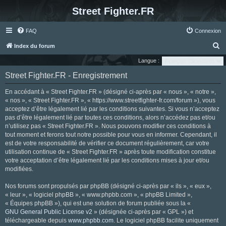
Street Fighter.FR
FAQ
Connexion
R
Index du forum
e
Langue :
c
Street Fighter.FR - Enregistrement
h
En accédant à « Street Fighter.FR » (désigné ci-après par « nous », « notre »,
e
« nos », « Street Fighter.FR », « https://www.streetfighter-fr.com/forum »), vous
r
acceptez d’être légalement lié par les conditions suivantes. Si vous n’acceptez
pas d’être légalement lié par toutes ces conditions, alors n’accédez pas et/ou
c
n’utilisez pas « Street Fighter.FR ». Nous pouvons modifier ces conditions à
h
tout moment et ferons tout notre possible pour vous en informer. Cependant, il
e
est de votre responsabilité de vérifier ce document régulièrement, car votre
utilisation continue de « Street Fighter.FR » après toute modification constitue
r
votre acceptation d’être légalement lié par les conditions mises à jour et/ou
modifiées.
Nos forums sont propulsés par phpBB (désigné ci-après par « ils », « eux »,
« leur », « logiciel phpBB », « www.phpbb.com », « phpBB Limited »,
« Équipes phpBB »), qui est une solution de forum publiée sous la «
GNU General Public License v2
» (désignée ci-après par « GPL ») et
téléchargeable depuis
www.phpbb.com
. Le logiciel phpBB facilite uniquement