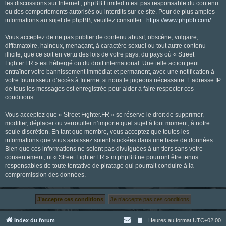
les discussions sur Internet ; phpBB Limited n’est pas responsable du contenu
ou des comportements autorisés ou interdits sur ce site. Pour de plus amples
informations au sujet de phpBB, veuillez consulter :
https://www.phpbb.com/
.
Vous acceptez de ne pas publier de contenu abusif, obscène, vulgaire,
diffamatoire, haineux, menaçant, à caractère sexuel ou tout autre contenu
illicite, que ce soit en vertu des lois de votre pays, du pays où « Street
Fighter.FR » est hébergé ou du droit international. Une telle action peut
entraîner votre bannissement immédiat et permanent, avec une notification à
votre fournisseur d’accès à Internet si nous le jugeons nécessaire. L’adresse IP
de tous les messages est enregistrée pour aider à faire respecter ces
conditions.
Vous acceptez que « Street Fighter.FR » se réserve le droit de supprimer,
modifier, déplacer ou verrouiller n’importe quel sujet à tout moment, à notre
seule discrétion. En tant que membre, vous acceptez que toutes les
informations que vous saisissez soient stockées dans une base de données.
Bien que ces informations ne soient pas divulguées à un tiers sans votre
consentement, ni « Street Fighter.FR » ni phpBB ne pourront être tenus
responsables de toute tentative de piratage qui pourrait conduire à la
compromission des données.
Index du forum
Heures au format
UTC+02:00