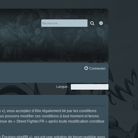
Rechercher
Recherche avan
Connexion
Langue :
m »), vous acceptez d’être légalement lié par les conditions
Nous pouvons modifier ces conditions à tout moment et ferons
tinue de « Street Fighter.FR » après toute modification constitue
 « Équipes phpBB »), qui est une solution de forum publiée sous