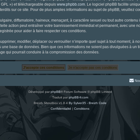
« GPL ») et téléchargeable depuis
www.phpbb.com
. Le logiciel phpBB facilite uniq
dits sur ce site. Pour de plus amples informations au sujet de phpBB, veuillez co
gaire, diffamatoire, haineux, menaçant, à caractère sexuel ou tout autre contenu ill
 telle action peut entraîner votre bannissement immédiat et permanent, avec une noti
gistrée pour aider à faire respecter ces conditions.
supprimer, modifier, déplacer ou verrouiller n’importe quel sujet à tout moment, à 
s une base de données. Bien que ces informations ne soient pas divulguées à un ti
tage qui pourrait conduire à la compromission des données.
Nou
Développé par
phpBB
® Forum Software © phpBB Limited
Traduit par
phpBB-fr.com
Breizh Shoutbox v1.8.4
By Sylver35 - Breizh Code
Confidentialité
|
Conditions