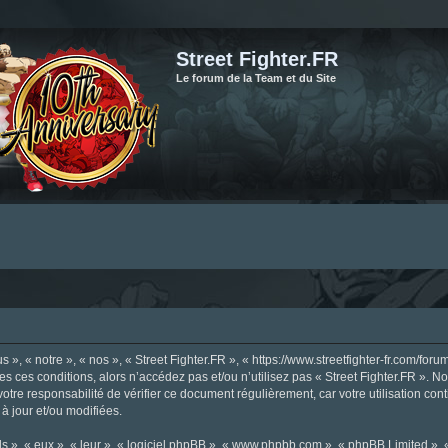
Street Fighter.FR
Le forum de la Team et du Site
», « notre », « nos », « Street Fighter.FR », « https://www.streetfighter-fr.com/foru
tes ces conditions, alors n’accédez pas et/ou n’utilisez pas « Street Fighter.FR ». 
votre responsabilité de vérifier ce document régulièrement, car votre utilisation con
 à jour et/ou modifiées.
s », « eux », « leur », « logiciel phpBB », « www.phpbb.com », « phpBB Limited »,