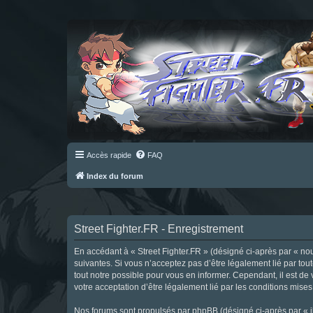
Accès rapide
FAQ
Index du forum
Street Fighter.FR - Enregistrement
En accédant à « Street Fighter.FR » (désigné ci-après par « nous 
suivantes. Si vous n’acceptez pas d’être légalement lié par tou
tout notre possible pour vous en informer. Cependant, il est de 
votre acceptation d’être légalement lié par les conditions mises
Nos forums sont propulsés par phpBB (désigné ci-après par « il