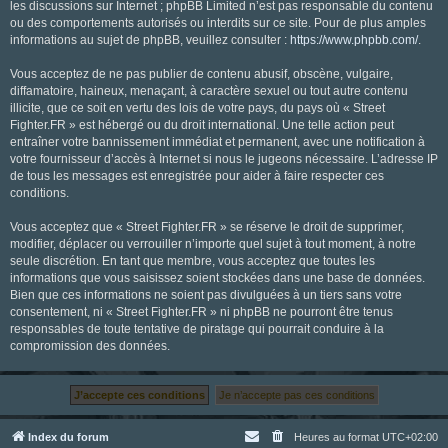
les discussions sur Internet ; phpBB Limited n’est pas responsable du contenu
ou des comportements autorisés ou interdits sur ce site. Pour de plus amples
informations au sujet de phpBB, veuillez consulter :
https://www.phpbb.com/
.
Vous acceptez de ne pas publier de contenu abusif, obscène, vulgaire,
diffamatoire, haineux, menaçant, à caractère sexuel ou tout autre contenu
illicite, que ce soit en vertu des lois de votre pays, du pays où « Street
Fighter.FR » est hébergé ou du droit international. Une telle action peut
entraîner votre bannissement immédiat et permanent, avec une notification à
votre fournisseur d’accès à Internet si nous le jugeons nécessaire. L’adresse IP
de tous les messages est enregistrée pour aider à faire respecter ces
conditions.
Vous acceptez que « Street Fighter.FR » se réserve le droit de supprimer,
modifier, déplacer ou verrouiller n’importe quel sujet à tout moment, à notre
seule discrétion. En tant que membre, vous acceptez que toutes les
informations que vous saisissez soient stockées dans une base de données.
Bien que ces informations ne soient pas divulguées à un tiers sans votre
consentement, ni « Street Fighter.FR » ni phpBB ne pourront être tenus
responsables de toute tentative de piratage qui pourrait conduire à la
compromission des données.
Index du forum
Heures au format
UTC+02:00