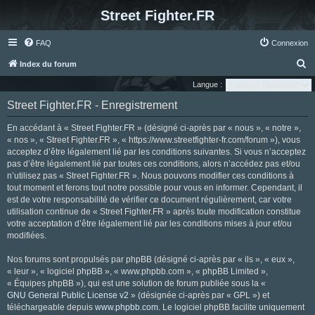
Street Fighter.FR
FAQ
Connexion
R
Index du forum
e
Langue :
c
Street Fighter.FR - Enregistrement
h
En accédant à « Street Fighter.FR » (désigné ci-après par « nous », « notre »,
e
« nos », « Street Fighter.FR », « https://www.streetfighter-fr.com/forum »), vous
r
acceptez d’être légalement lié par les conditions suivantes. Si vous n’acceptez
pas d’être légalement lié par toutes ces conditions, alors n’accédez pas et/ou
c
n’utilisez pas « Street Fighter.FR ». Nous pouvons modifier ces conditions à
h
tout moment et ferons tout notre possible pour vous en informer. Cependant, il
e
est de votre responsabilité de vérifier ce document régulièrement, car votre
utilisation continue de « Street Fighter.FR » après toute modification constitue
r
votre acceptation d’être légalement lié par les conditions mises à jour et/ou
modifiées.
Nos forums sont propulsés par phpBB (désigné ci-après par « ils », « eux »,
« leur », « logiciel phpBB », « www.phpbb.com », « phpBB Limited »,
« Équipes phpBB »), qui est une solution de forum publiée sous la «
GNU General Public License v2
» (désignée ci-après par « GPL ») et
téléchargeable depuis
www.phpbb.com
. Le logiciel phpBB facilite uniquement