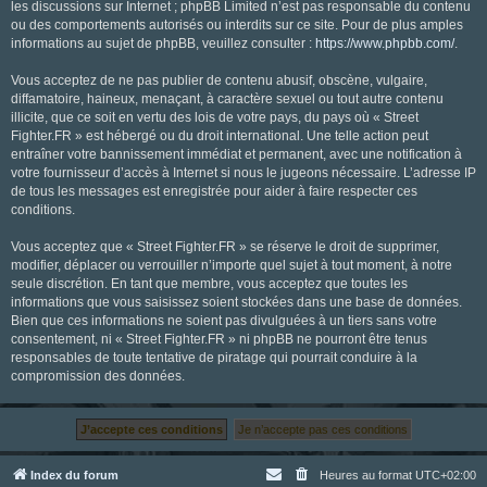
les discussions sur Internet ; phpBB Limited n’est pas responsable du contenu
ou des comportements autorisés ou interdits sur ce site. Pour de plus amples
informations au sujet de phpBB, veuillez consulter :
https://www.phpbb.com/
.
Vous acceptez de ne pas publier de contenu abusif, obscène, vulgaire,
diffamatoire, haineux, menaçant, à caractère sexuel ou tout autre contenu
illicite, que ce soit en vertu des lois de votre pays, du pays où « Street
Fighter.FR » est hébergé ou du droit international. Une telle action peut
entraîner votre bannissement immédiat et permanent, avec une notification à
votre fournisseur d’accès à Internet si nous le jugeons nécessaire. L’adresse IP
de tous les messages est enregistrée pour aider à faire respecter ces
conditions.
Vous acceptez que « Street Fighter.FR » se réserve le droit de supprimer,
modifier, déplacer ou verrouiller n’importe quel sujet à tout moment, à notre
seule discrétion. En tant que membre, vous acceptez que toutes les
informations que vous saisissez soient stockées dans une base de données.
Bien que ces informations ne soient pas divulguées à un tiers sans votre
consentement, ni « Street Fighter.FR » ni phpBB ne pourront être tenus
responsables de toute tentative de piratage qui pourrait conduire à la
compromission des données.
Index du forum
Heures au format
UTC+02:00