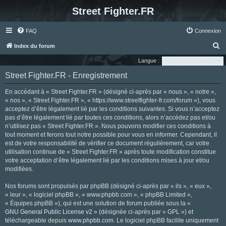
Street Fighter.FR
FAQ
Connexion
R
Index du forum
e
Langue :
c
Street Fighter.FR - Enregistrement
h
En accédant à « Street Fighter.FR » (désigné ci-après par « nous », « notre »,
e
« nos », « Street Fighter.FR », « https://www.streetfighter-fr.com/forum »), vous
r
acceptez d’être légalement lié par les conditions suivantes. Si vous n’acceptez
pas d’être légalement lié par toutes ces conditions, alors n’accédez pas et/ou
c
n’utilisez pas « Street Fighter.FR ». Nous pouvons modifier ces conditions à
h
tout moment et ferons tout notre possible pour vous en informer. Cependant, il
e
est de votre responsabilité de vérifier ce document régulièrement, car votre
utilisation continue de « Street Fighter.FR » après toute modification constitue
r
votre acceptation d’être légalement lié par les conditions mises à jour et/ou
modifiées.
Nos forums sont propulsés par phpBB (désigné ci-après par « ils », « eux »,
« leur », « logiciel phpBB », « www.phpbb.com », « phpBB Limited »,
« Équipes phpBB »), qui est une solution de forum publiée sous la «
GNU General Public License v2
» (désignée ci-après par « GPL ») et
téléchargeable depuis
www.phpbb.com
. Le logiciel phpBB facilite uniquement