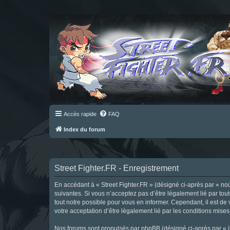
Accès rapide
FAQ
Index du forum
Street Fighter.FR - Enregistrement
En accédant à « Street Fighter.FR » (désigné ci-après par « nous 
suivantes. Si vous n’acceptez pas d’être légalement lié par tou
tout notre possible pour vous en informer. Cependant, il est de 
votre acceptation d’être légalement lié par les conditions mises
Nos forums sont propulsés par phpBB (désigné ci-après par « il