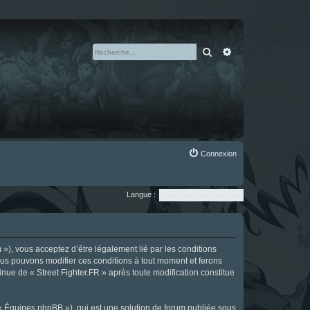
Rechercher
Recherche avan
Connexion
Langue :
m »), vous acceptez d’être légalement lié par les conditions
Nous pouvons modifier ces conditions à tout moment et ferons
tinue de « Street Fighter.FR » après toute modification constitue
 « Équipes phpBB »), qui est une solution de forum publiée sous