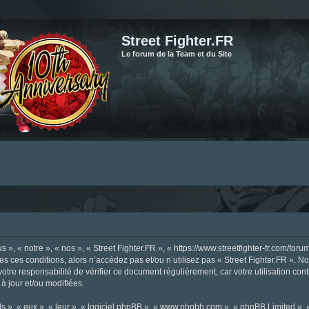
Street Fighter.FR
Le forum de la Team et du Site
», « notre », « nos », « Street Fighter.FR », « https://www.streetfighter-fr.com/foru
tes ces conditions, alors n’accédez pas et/ou n’utilisez pas « Street Fighter.FR ». 
votre responsabilité de vérifier ce document régulièrement, car votre utilisation con
 à jour et/ou modifiées.
s », « eux », « leur », « logiciel phpBB », « www.phpbb.com », « phpBB Limited »,