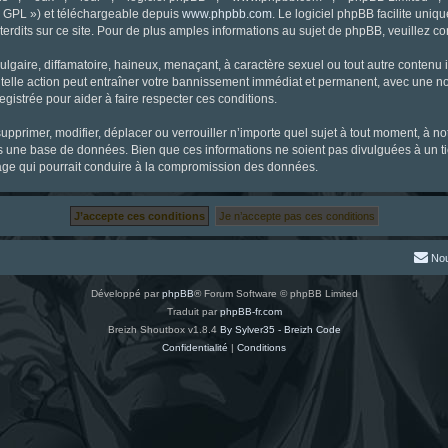
« GPL ») et téléchargeable depuis
www.phpbb.com
. Le logiciel phpBB facilite uniq
dits sur ce site. Pour de plus amples informations au sujet de phpBB, veuillez co
gaire, diffamatoire, haineux, menaçant, à caractère sexuel ou tout autre contenu ill
 telle action peut entraîner votre bannissement immédiat et permanent, avec une noti
gistrée pour aider à faire respecter ces conditions.
supprimer, modifier, déplacer ou verrouiller n’importe quel sujet à tout moment, à 
s une base de données. Bien que ces informations ne soient pas divulguées à un ti
tage qui pourrait conduire à la compromission des données.
Nou
Développé par
phpBB
® Forum Software © phpBB Limited
Traduit par
phpBB-fr.com
Breizh Shoutbox v1.8.4
By Sylver35 - Breizh Code
Confidentialité
|
Conditions