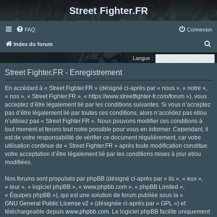
Street Fighter.FR
FAQ
Connexion
R
Index du forum
e
Langue :
c
Street Fighter.FR - Enregistrement
h
En accédant à « Street Fighter.FR » (désigné ci-après par « nous », « notre »,
e
« nos », « Street Fighter.FR », « https://www.streetfighter-fr.com/forum »), vous
r
acceptez d’être légalement lié par les conditions suivantes. Si vous n’acceptez
pas d’être légalement lié par toutes ces conditions, alors n’accédez pas et/ou
c
n’utilisez pas « Street Fighter.FR ». Nous pouvons modifier ces conditions à
h
tout moment et ferons tout notre possible pour vous en informer. Cependant, il
e
est de votre responsabilité de vérifier ce document régulièrement, car votre
utilisation continue de « Street Fighter.FR » après toute modification constitue
r
votre acceptation d’être légalement lié par les conditions mises à jour et/ou
modifiées.
Nos forums sont propulsés par phpBB (désigné ci-après par « ils », « eux »,
« leur », « logiciel phpBB », « www.phpbb.com », « phpBB Limited »,
« Équipes phpBB »), qui est une solution de forum publiée sous la «
GNU General Public License v2
» (désignée ci-après par « GPL ») et
téléchargeable depuis
www.phpbb.com
. Le logiciel phpBB facilite uniquement