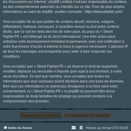
les discussions sur Internet ; phpBB Limited n’est pas responsable du contenu
ou des comportements autorisés ou interdits sur ce site. Pour de plus amples
informations au sujet de phpBB, veuillez consulter :
https://www.phpbb.com/
.
Vous acceptez de ne pas publier de contenu abusif, obscène, vulgaire,
diffamatoire, haineux, menaçant, à caractère sexuel ou tout autre contenu
illicite, que ce soit en vertu des lois de votre pays, du pays où « Street
Fighter.FR » est hébergé ou du droit international. Une telle action peut
entraîner votre bannissement immédiat et permanent, avec une notification à
votre fournisseur d’accès à Internet si nous le jugeons nécessaire. L’adresse IP
de tous les messages est enregistrée pour aider à faire respecter ces
conditions.
Vous acceptez que « Street Fighter.FR » se réserve le droit de supprimer,
modifier, déplacer ou verrouiller n’importe quel sujet à tout moment, à notre
seule discrétion. En tant que membre, vous acceptez que toutes les
informations que vous saisissez soient stockées dans une base de données.
Bien que ces informations ne soient pas divulguées à un tiers sans votre
consentement, ni « Street Fighter.FR » ni phpBB ne pourront être tenus
responsables de toute tentative de piratage qui pourrait conduire à la
compromission des données.
Index du forum
Heures au format
UTC+02:00