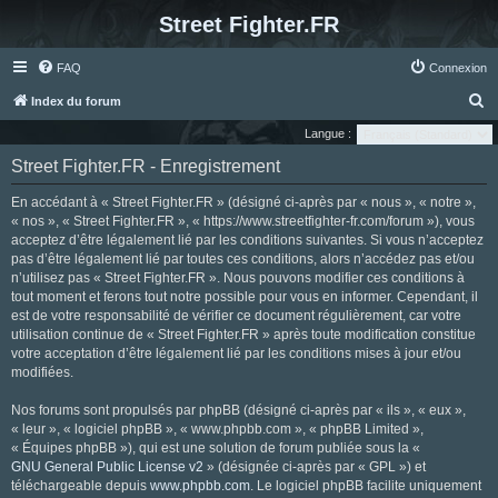
Street Fighter.FR
FAQ
Connexion
R
Index du forum
e
Langue :
c
Street Fighter.FR - Enregistrement
h
En accédant à « Street Fighter.FR » (désigné ci-après par « nous », « notre »,
e
« nos », « Street Fighter.FR », « https://www.streetfighter-fr.com/forum »), vous
r
acceptez d’être légalement lié par les conditions suivantes. Si vous n’acceptez
pas d’être légalement lié par toutes ces conditions, alors n’accédez pas et/ou
c
n’utilisez pas « Street Fighter.FR ». Nous pouvons modifier ces conditions à
h
tout moment et ferons tout notre possible pour vous en informer. Cependant, il
e
est de votre responsabilité de vérifier ce document régulièrement, car votre
utilisation continue de « Street Fighter.FR » après toute modification constitue
r
votre acceptation d’être légalement lié par les conditions mises à jour et/ou
modifiées.
Nos forums sont propulsés par phpBB (désigné ci-après par « ils », « eux »,
« leur », « logiciel phpBB », « www.phpbb.com », « phpBB Limited »,
« Équipes phpBB »), qui est une solution de forum publiée sous la «
GNU General Public License v2
» (désignée ci-après par « GPL ») et
téléchargeable depuis
www.phpbb.com
. Le logiciel phpBB facilite uniquement