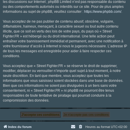
les discussions sur Internet ; phpBB Limited n’est pas responsable du contenu
ou des comportements autorisés ou interdits sur ce site. Pour de plus amples
informations au sujet de phpBB, veuillez consulter :
https://www.phpbb.com/
.
Vous acceptez de ne pas publier de contenu abusif, obscène, vulgaire,
diffamatoire, haineux, menaçant, à caractère sexuel ou tout autre contenu
illicite, que ce soit en vertu des lois de votre pays, du pays où « Street
Fighter.FR » est hébergé ou du droit international. Une telle action peut
entraîner votre bannissement immédiat et permanent, avec une notification à
votre fournisseur d’accès à Internet si nous le jugeons nécessaire. L’adresse IP
de tous les messages est enregistrée pour aider à faire respecter ces
conditions.
Vous acceptez que « Street Fighter.FR » se réserve le droit de supprimer,
modifier, déplacer ou verrouiller n’importe quel sujet à tout moment, à notre
seule discrétion. En tant que membre, vous acceptez que toutes les
informations que vous saisissez soient stockées dans une base de données.
Bien que ces informations ne soient pas divulguées à un tiers sans votre
consentement, ni « Street Fighter.FR » ni phpBB ne pourront être tenus
responsables de toute tentative de piratage qui pourrait conduire à la
compromission des données.
Index du forum
Heures au format
UTC+02:00