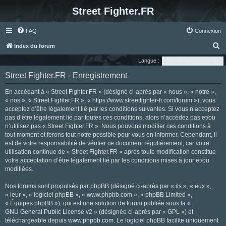
Street Fighter.FR
FAQ
Connexion
R
Index du forum
e
Langue :
c
Street Fighter.FR - Enregistrement
h
En accédant à « Street Fighter.FR » (désigné ci-après par « nous », « notre »,
e
« nos », « Street Fighter.FR », « https://www.streetfighter-fr.com/forum »), vous
r
acceptez d’être légalement lié par les conditions suivantes. Si vous n’acceptez
pas d’être légalement lié par toutes ces conditions, alors n’accédez pas et/ou
c
n’utilisez pas « Street Fighter.FR ». Nous pouvons modifier ces conditions à
h
tout moment et ferons tout notre possible pour vous en informer. Cependant, il
e
est de votre responsabilité de vérifier ce document régulièrement, car votre
utilisation continue de « Street Fighter.FR » après toute modification constitue
r
votre acceptation d’être légalement lié par les conditions mises à jour et/ou
modifiées.
Nos forums sont propulsés par phpBB (désigné ci-après par « ils », « eux »,
« leur », « logiciel phpBB », « www.phpbb.com », « phpBB Limited »,
« Équipes phpBB »), qui est une solution de forum publiée sous la «
GNU General Public License v2
» (désignée ci-après par « GPL ») et
téléchargeable depuis
www.phpbb.com
. Le logiciel phpBB facilite uniquement