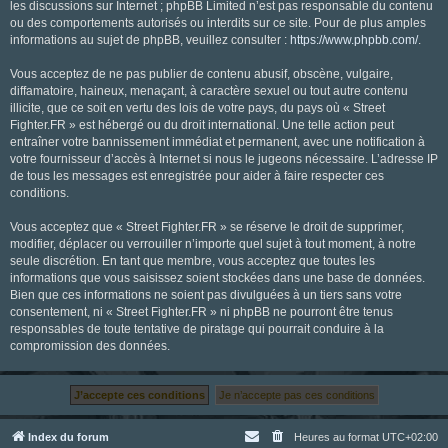
les discussions sur Internet ; phpBB Limited n’est pas responsable du contenu
ou des comportements autorisés ou interdits sur ce site. Pour de plus amples
informations au sujet de phpBB, veuillez consulter :
https://www.phpbb.com/
.
Vous acceptez de ne pas publier de contenu abusif, obscène, vulgaire,
diffamatoire, haineux, menaçant, à caractère sexuel ou tout autre contenu
illicite, que ce soit en vertu des lois de votre pays, du pays où « Street
Fighter.FR » est hébergé ou du droit international. Une telle action peut
entraîner votre bannissement immédiat et permanent, avec une notification à
votre fournisseur d’accès à Internet si nous le jugeons nécessaire. L’adresse IP
de tous les messages est enregistrée pour aider à faire respecter ces
conditions.
Vous acceptez que « Street Fighter.FR » se réserve le droit de supprimer,
modifier, déplacer ou verrouiller n’importe quel sujet à tout moment, à notre
seule discrétion. En tant que membre, vous acceptez que toutes les
informations que vous saisissez soient stockées dans une base de données.
Bien que ces informations ne soient pas divulguées à un tiers sans votre
consentement, ni « Street Fighter.FR » ni phpBB ne pourront être tenus
responsables de toute tentative de piratage qui pourrait conduire à la
compromission des données.
Index du forum
Heures au format
UTC+02:00