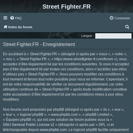
Street Fighter.FR
FAQ
Connexion
R
Index du forum
e
Langue :
c
Street Fighter.FR - Enregistrement
h
En accédant à « Street Fighter.FR » (désigné ci-après par « nous », « notre »,
e
« nos », « Street Fighter.FR », « https://www.streetfighter-fr.com/forum »), vous
r
acceptez d’être légalement lié par les conditions suivantes. Si vous n’acceptez
pas d’être légalement lié par toutes ces conditions, alors n’accédez pas et/ou
c
n’utilisez pas « Street Fighter.FR ». Nous pouvons modifier ces conditions à
h
tout moment et ferons tout notre possible pour vous en informer. Cependant, il
e
est de votre responsabilité de vérifier ce document régulièrement, car votre
utilisation continue de « Street Fighter.FR » après toute modification constitue
r
votre acceptation d’être légalement lié par les conditions mises à jour et/ou
modifiées.
Nos forums sont propulsés par phpBB (désigné ci-après par « ils », « eux »,
« leur », « logiciel phpBB », « www.phpbb.com », « phpBB Limited »,
« Équipes phpBB »), qui est une solution de forum publiée sous la «
GNU General Public License v2
» (désignée ci-après par « GPL ») et
téléchargeable depuis
www.phpbb.com
. Le logiciel phpBB facilite uniquement