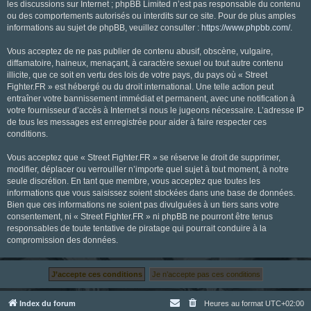
les discussions sur Internet ; phpBB Limited n’est pas responsable du contenu
ou des comportements autorisés ou interdits sur ce site. Pour de plus amples
informations au sujet de phpBB, veuillez consulter :
https://www.phpbb.com/
.
Vous acceptez de ne pas publier de contenu abusif, obscène, vulgaire,
diffamatoire, haineux, menaçant, à caractère sexuel ou tout autre contenu
illicite, que ce soit en vertu des lois de votre pays, du pays où « Street
Fighter.FR » est hébergé ou du droit international. Une telle action peut
entraîner votre bannissement immédiat et permanent, avec une notification à
votre fournisseur d’accès à Internet si nous le jugeons nécessaire. L’adresse IP
de tous les messages est enregistrée pour aider à faire respecter ces
conditions.
Vous acceptez que « Street Fighter.FR » se réserve le droit de supprimer,
modifier, déplacer ou verrouiller n’importe quel sujet à tout moment, à notre
seule discrétion. En tant que membre, vous acceptez que toutes les
informations que vous saisissez soient stockées dans une base de données.
Bien que ces informations ne soient pas divulguées à un tiers sans votre
consentement, ni « Street Fighter.FR » ni phpBB ne pourront être tenus
responsables de toute tentative de piratage qui pourrait conduire à la
compromission des données.
Index du forum
Heures au format
UTC+02:00