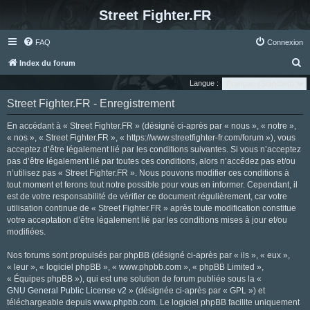
Street Fighter.FR
FAQ
Connexion
R
Index du forum
e
Langue :
c
Street Fighter.FR - Enregistrement
h
En accédant à « Street Fighter.FR » (désigné ci-après par « nous », « notre »,
e
« nos », « Street Fighter.FR », « https://www.streetfighter-fr.com/forum »), vous
r
acceptez d’être légalement lié par les conditions suivantes. Si vous n’acceptez
pas d’être légalement lié par toutes ces conditions, alors n’accédez pas et/ou
c
n’utilisez pas « Street Fighter.FR ». Nous pouvons modifier ces conditions à
h
tout moment et ferons tout notre possible pour vous en informer. Cependant, il
e
est de votre responsabilité de vérifier ce document régulièrement, car votre
utilisation continue de « Street Fighter.FR » après toute modification constitue
r
votre acceptation d’être légalement lié par les conditions mises à jour et/ou
modifiées.
Nos forums sont propulsés par phpBB (désigné ci-après par « ils », « eux »,
« leur », « logiciel phpBB », « www.phpbb.com », « phpBB Limited »,
« Équipes phpBB »), qui est une solution de forum publiée sous la «
GNU General Public License v2
» (désignée ci-après par « GPL ») et
téléchargeable depuis
www.phpbb.com
. Le logiciel phpBB facilite uniquement