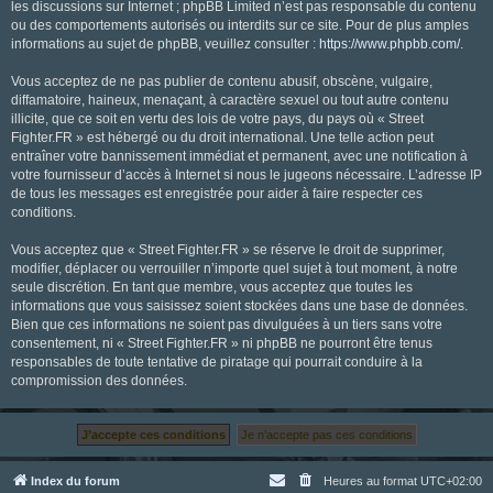
les discussions sur Internet ; phpBB Limited n’est pas responsable du contenu
ou des comportements autorisés ou interdits sur ce site. Pour de plus amples
informations au sujet de phpBB, veuillez consulter :
https://www.phpbb.com/
.
Vous acceptez de ne pas publier de contenu abusif, obscène, vulgaire,
diffamatoire, haineux, menaçant, à caractère sexuel ou tout autre contenu
illicite, que ce soit en vertu des lois de votre pays, du pays où « Street
Fighter.FR » est hébergé ou du droit international. Une telle action peut
entraîner votre bannissement immédiat et permanent, avec une notification à
votre fournisseur d’accès à Internet si nous le jugeons nécessaire. L’adresse IP
de tous les messages est enregistrée pour aider à faire respecter ces
conditions.
Vous acceptez que « Street Fighter.FR » se réserve le droit de supprimer,
modifier, déplacer ou verrouiller n’importe quel sujet à tout moment, à notre
seule discrétion. En tant que membre, vous acceptez que toutes les
informations que vous saisissez soient stockées dans une base de données.
Bien que ces informations ne soient pas divulguées à un tiers sans votre
consentement, ni « Street Fighter.FR » ni phpBB ne pourront être tenus
responsables de toute tentative de piratage qui pourrait conduire à la
compromission des données.
Index du forum
Heures au format
UTC+02:00