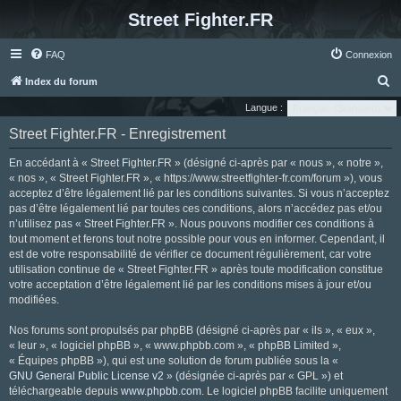
Street Fighter.FR
FAQ
Connexion
R
Index du forum
e
Langue :
c
Street Fighter.FR - Enregistrement
h
En accédant à « Street Fighter.FR » (désigné ci-après par « nous », « notre »,
e
« nos », « Street Fighter.FR », « https://www.streetfighter-fr.com/forum »), vous
r
acceptez d’être légalement lié par les conditions suivantes. Si vous n’acceptez
pas d’être légalement lié par toutes ces conditions, alors n’accédez pas et/ou
c
n’utilisez pas « Street Fighter.FR ». Nous pouvons modifier ces conditions à
h
tout moment et ferons tout notre possible pour vous en informer. Cependant, il
e
est de votre responsabilité de vérifier ce document régulièrement, car votre
utilisation continue de « Street Fighter.FR » après toute modification constitue
r
votre acceptation d’être légalement lié par les conditions mises à jour et/ou
modifiées.
Nos forums sont propulsés par phpBB (désigné ci-après par « ils », « eux »,
« leur », « logiciel phpBB », « www.phpbb.com », « phpBB Limited »,
« Équipes phpBB »), qui est une solution de forum publiée sous la «
GNU General Public License v2
» (désignée ci-après par « GPL ») et
téléchargeable depuis
www.phpbb.com
. Le logiciel phpBB facilite uniquement