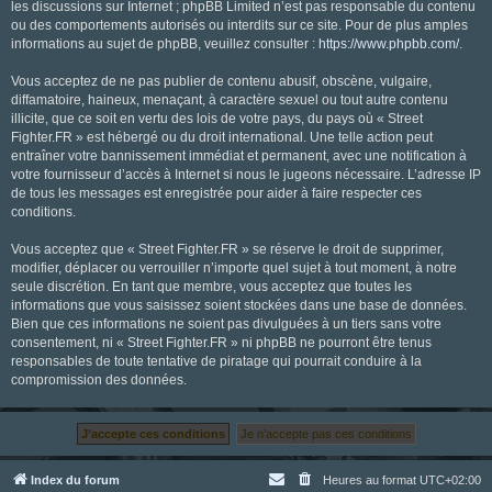
les discussions sur Internet ; phpBB Limited n’est pas responsable du contenu
ou des comportements autorisés ou interdits sur ce site. Pour de plus amples
informations au sujet de phpBB, veuillez consulter :
https://www.phpbb.com/
.
Vous acceptez de ne pas publier de contenu abusif, obscène, vulgaire,
diffamatoire, haineux, menaçant, à caractère sexuel ou tout autre contenu
illicite, que ce soit en vertu des lois de votre pays, du pays où « Street
Fighter.FR » est hébergé ou du droit international. Une telle action peut
entraîner votre bannissement immédiat et permanent, avec une notification à
votre fournisseur d’accès à Internet si nous le jugeons nécessaire. L’adresse IP
de tous les messages est enregistrée pour aider à faire respecter ces
conditions.
Vous acceptez que « Street Fighter.FR » se réserve le droit de supprimer,
modifier, déplacer ou verrouiller n’importe quel sujet à tout moment, à notre
seule discrétion. En tant que membre, vous acceptez que toutes les
informations que vous saisissez soient stockées dans une base de données.
Bien que ces informations ne soient pas divulguées à un tiers sans votre
consentement, ni « Street Fighter.FR » ni phpBB ne pourront être tenus
responsables de toute tentative de piratage qui pourrait conduire à la
compromission des données.
Index du forum
Heures au format
UTC+02:00