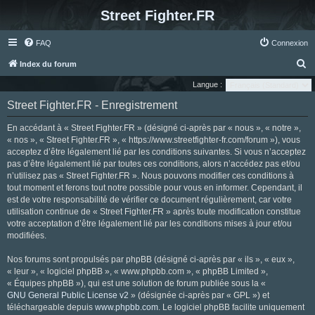
Street Fighter.FR
FAQ
Connexion
R
Index du forum
e
Langue :
c
Street Fighter.FR - Enregistrement
h
En accédant à « Street Fighter.FR » (désigné ci-après par « nous », « notre »,
e
« nos », « Street Fighter.FR », « https://www.streetfighter-fr.com/forum »), vous
r
acceptez d’être légalement lié par les conditions suivantes. Si vous n’acceptez
pas d’être légalement lié par toutes ces conditions, alors n’accédez pas et/ou
c
n’utilisez pas « Street Fighter.FR ». Nous pouvons modifier ces conditions à
h
tout moment et ferons tout notre possible pour vous en informer. Cependant, il
e
est de votre responsabilité de vérifier ce document régulièrement, car votre
utilisation continue de « Street Fighter.FR » après toute modification constitue
r
votre acceptation d’être légalement lié par les conditions mises à jour et/ou
modifiées.
Nos forums sont propulsés par phpBB (désigné ci-après par « ils », « eux »,
« leur », « logiciel phpBB », « www.phpbb.com », « phpBB Limited »,
« Équipes phpBB »), qui est une solution de forum publiée sous la «
GNU General Public License v2
» (désignée ci-après par « GPL ») et
téléchargeable depuis
www.phpbb.com
. Le logiciel phpBB facilite uniquement