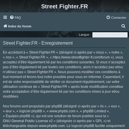
Street Fighter.FR
FAQ
Connexion
R
Index du forum
e
Langue :
c
Street Fighter.FR - Enregistrement
h
En accédant à « Street Fighter.FR » (désigné ci-après par « nous », « notre »,
e
« nos », « Street Fighter.FR », « https://www.streetfighter-fr.com/forum »), vous
r
acceptez d’être légalement lié par les conditions suivantes. Si vous n’acceptez
pas d’être légalement lié par toutes ces conditions, alors n’accédez pas et/ou
c
n’utilisez pas « Street Fighter.FR ». Nous pouvons modifier ces conditions à
h
tout moment et ferons tout notre possible pour vous en informer. Cependant, il
e
est de votre responsabilité de vérifier ce document régulièrement, car votre
utilisation continue de « Street Fighter.FR » après toute modification constitue
r
votre acceptation d’être légalement lié par les conditions mises à jour et/ou
modifiées.
Nos forums sont propulsés par phpBB (désigné ci-après par « ils », « eux »,
« leur », « logiciel phpBB », « www.phpbb.com », « phpBB Limited »,
« Équipes phpBB »), qui est une solution de forum publiée sous la «
GNU General Public License v2
» (désignée ci-après par « GPL ») et
téléchargeable depuis
www.phpbb.com
. Le logiciel phpBB facilite uniquement