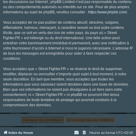
les discussions sur Internet ; phpBB Limited n’est pas responsable du contenu
ou des comportements autorisés ou interdits sur ce site. Pour de plus amples
informations au sujet de phpBB, veuillez consulter :
https://www.phpbb.com/
.
Vous acceptez de ne pas publier de contenu abusif, obscène, vulgaire,
diffamatoire, haineux, menaçant, à caractère sexuel ou tout autre contenu
illicite, que ce soit en vertu des lois de votre pays, du pays où « Street
Fighter.FR » est hébergé ou du droit international. Une telle action peut
entraîner votre bannissement immédiat et permanent, avec une notification à
votre fournisseur d’accès à Internet si nous le jugeons nécessaire. L’adresse IP
de tous les messages est enregistrée pour aider à faire respecter ces
conditions.
Vous acceptez que « Street Fighter.FR » se réserve le droit de supprimer,
modifier, déplacer ou verrouiller n’importe quel sujet à tout moment, à notre
seule discrétion. En tant que membre, vous acceptez que toutes les
informations que vous saisissez soient stockées dans une base de données.
Bien que ces informations ne soient pas divulguées à un tiers sans votre
consentement, ni « Street Fighter.FR » ni phpBB ne pourront être tenus
responsables de toute tentative de piratage qui pourrait conduire à la
compromission des données.
Index du forum
Heures au format
UTC+02:00