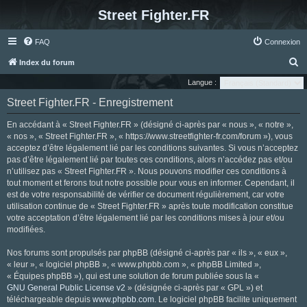
Street Fighter.FR
FAQ
Connexion
R
Index du forum
e
Langue :
c
Street Fighter.FR - Enregistrement
h
En accédant à « Street Fighter.FR » (désigné ci-après par « nous », « notre »,
e
« nos », « Street Fighter.FR », « https://www.streetfighter-fr.com/forum »), vous
r
acceptez d’être légalement lié par les conditions suivantes. Si vous n’acceptez
pas d’être légalement lié par toutes ces conditions, alors n’accédez pas et/ou
c
n’utilisez pas « Street Fighter.FR ». Nous pouvons modifier ces conditions à
h
tout moment et ferons tout notre possible pour vous en informer. Cependant, il
e
est de votre responsabilité de vérifier ce document régulièrement, car votre
utilisation continue de « Street Fighter.FR » après toute modification constitue
r
votre acceptation d’être légalement lié par les conditions mises à jour et/ou
modifiées.
Nos forums sont propulsés par phpBB (désigné ci-après par « ils », « eux »,
« leur », « logiciel phpBB », « www.phpbb.com », « phpBB Limited »,
« Équipes phpBB »), qui est une solution de forum publiée sous la «
GNU General Public License v2
» (désignée ci-après par « GPL ») et
téléchargeable depuis
www.phpbb.com
. Le logiciel phpBB facilite uniquement