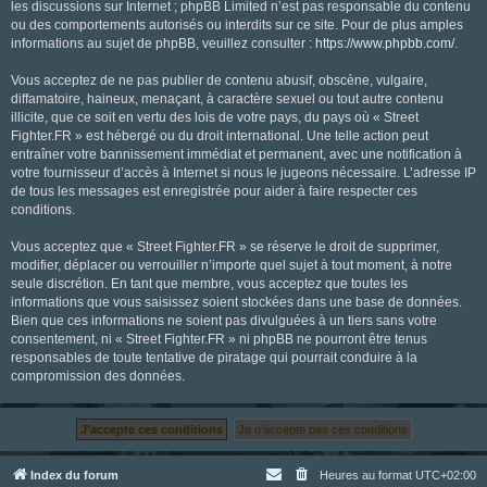
les discussions sur Internet ; phpBB Limited n’est pas responsable du contenu
ou des comportements autorisés ou interdits sur ce site. Pour de plus amples
informations au sujet de phpBB, veuillez consulter :
https://www.phpbb.com/
.
Vous acceptez de ne pas publier de contenu abusif, obscène, vulgaire,
diffamatoire, haineux, menaçant, à caractère sexuel ou tout autre contenu
illicite, que ce soit en vertu des lois de votre pays, du pays où « Street
Fighter.FR » est hébergé ou du droit international. Une telle action peut
entraîner votre bannissement immédiat et permanent, avec une notification à
votre fournisseur d’accès à Internet si nous le jugeons nécessaire. L’adresse IP
de tous les messages est enregistrée pour aider à faire respecter ces
conditions.
Vous acceptez que « Street Fighter.FR » se réserve le droit de supprimer,
modifier, déplacer ou verrouiller n’importe quel sujet à tout moment, à notre
seule discrétion. En tant que membre, vous acceptez que toutes les
informations que vous saisissez soient stockées dans une base de données.
Bien que ces informations ne soient pas divulguées à un tiers sans votre
consentement, ni « Street Fighter.FR » ni phpBB ne pourront être tenus
responsables de toute tentative de piratage qui pourrait conduire à la
compromission des données.
Index du forum
Heures au format
UTC+02:00