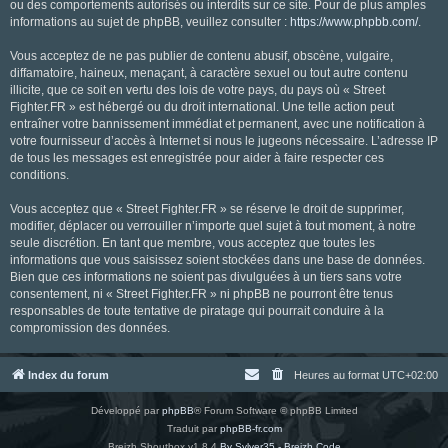
ou des comportements autorisés ou interdits sur ce site. Pour de plus amples
informations au sujet de phpBB, veuillez consulter :
https://www.phpbb.com/
.
Vous acceptez de ne pas publier de contenu abusif, obscène, vulgaire,
diffamatoire, haineux, menaçant, à caractère sexuel ou tout autre contenu
illicite, que ce soit en vertu des lois de votre pays, du pays où « Street
Fighter.FR » est hébergé ou du droit international. Une telle action peut
entraîner votre bannissement immédiat et permanent, avec une notification à
votre fournisseur d’accès à Internet si nous le jugeons nécessaire. L’adresse IP
de tous les messages est enregistrée pour aider à faire respecter ces
conditions.
Vous acceptez que « Street Fighter.FR » se réserve le droit de supprimer,
modifier, déplacer ou verrouiller n’importe quel sujet à tout moment, à notre
seule discrétion. En tant que membre, vous acceptez que toutes les
informations que vous saisissez soient stockées dans une base de données.
Bien que ces informations ne soient pas divulguées à un tiers sans votre
consentement, ni « Street Fighter.FR » ni phpBB ne pourront être tenus
responsables de toute tentative de piratage qui pourrait conduire à la
compromission des données.
Index du forum
Heures au format
UTC+02:00
Développé par
phpBB
® Forum Software © phpBB Limited
Traduit par
phpBB-fr.com
Breizh Shoutbox v1.8.4
By Sylver35 - Breizh Code