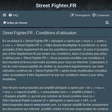
Street Fighter.FR
FAQ
S’enregistrer
Connexion
R
Index du forum
e
Street Fighter.FR - Conditions d’utilisation
c
h
En accédant à « Street Fighter.FR » (désigné ci-après par « nous », « notre »,
« nos », « Street Fighter.FR », « https://www.streetfighter-fr.com/forum »), vous
e
acceptez d’être légalement lié par les conditions suivantes. Si vous n’acceptez
r
pas d’être légalement lié par toutes ces conditions, alors n’accédez pas et/ou
n’utilisez pas « Street Fighter.FR ». Nous pouvons modifier ces conditions à
c
tout moment et ferons tout notre possible pour vous en informer. Cependant, il
h
est de votre responsabilité de vérifier ce document régulièrement, car votre
utilisation continue de « Street Fighter.FR » après toute modification constitue
e
votre acceptation d’être légalement lié par les conditions mises à jour et/ou
r
modifiées.
Nos forums sont propulsés par phpBB (désigné ci-après par « ils », « eux »,
« leur », « logiciel phpBB », « www.phpbb.com », « phpBB Limited »,
« Équipes phpBB »), qui est une solution de forum publiée sous la «
GNU General Public License v2
» (désignée ci-après par « GPL ») et
téléchargeable depuis
www.phpbb.com
. Le logiciel phpBB facilite uniquement
les discussions sur Internet ; phpBB Limited n’est pas responsable du contenu