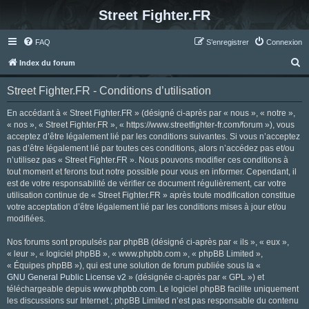
Street Fighter.FR
FAQ
S’enregistrer
Connexion
R
Index du forum
e
Street Fighter.FR - Conditions d’utilisation
c
h
En accédant à « Street Fighter.FR » (désigné ci-après par « nous », « notre »,
« nos », « Street Fighter.FR », « https://www.streetfighter-fr.com/forum »), vous
e
acceptez d’être légalement lié par les conditions suivantes. Si vous n’acceptez
r
pas d’être légalement lié par toutes ces conditions, alors n’accédez pas et/ou
n’utilisez pas « Street Fighter.FR ». Nous pouvons modifier ces conditions à
c
tout moment et ferons tout notre possible pour vous en informer. Cependant, il
h
est de votre responsabilité de vérifier ce document régulièrement, car votre
utilisation continue de « Street Fighter.FR » après toute modification constitue
e
votre acceptation d’être légalement lié par les conditions mises à jour et/ou
r
modifiées.
Nos forums sont propulsés par phpBB (désigné ci-après par « ils », « eux »,
« leur », « logiciel phpBB », « www.phpbb.com », « phpBB Limited »,
« Équipes phpBB »), qui est une solution de forum publiée sous la «
GNU General Public License v2
» (désignée ci-après par « GPL ») et
téléchargeable depuis
www.phpbb.com
. Le logiciel phpBB facilite uniquement
les discussions sur Internet ; phpBB Limited n’est pas responsable du contenu