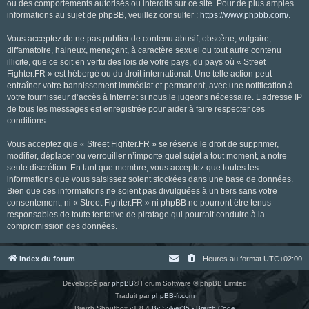
ou des comportements autorisés ou interdits sur ce site. Pour de plus amples
informations au sujet de phpBB, veuillez consulter :
https://www.phpbb.com/
.
Vous acceptez de ne pas publier de contenu abusif, obscène, vulgaire,
diffamatoire, haineux, menaçant, à caractère sexuel ou tout autre contenu
illicite, que ce soit en vertu des lois de votre pays, du pays où « Street
Fighter.FR » est hébergé ou du droit international. Une telle action peut
entraîner votre bannissement immédiat et permanent, avec une notification à
votre fournisseur d’accès à Internet si nous le jugeons nécessaire. L’adresse IP
de tous les messages est enregistrée pour aider à faire respecter ces
conditions.
Vous acceptez que « Street Fighter.FR » se réserve le droit de supprimer,
modifier, déplacer ou verrouiller n’importe quel sujet à tout moment, à notre
seule discrétion. En tant que membre, vous acceptez que toutes les
informations que vous saisissez soient stockées dans une base de données.
Bien que ces informations ne soient pas divulguées à un tiers sans votre
consentement, ni « Street Fighter.FR » ni phpBB ne pourront être tenus
responsables de toute tentative de piratage qui pourrait conduire à la
compromission des données.
Index du forum
Heures au format
UTC+02:00
Développé par
phpBB
® Forum Software © phpBB Limited
Traduit par
phpBB-fr.com
Breizh Shoutbox v1.8.4
By Sylver35 - Breizh Code