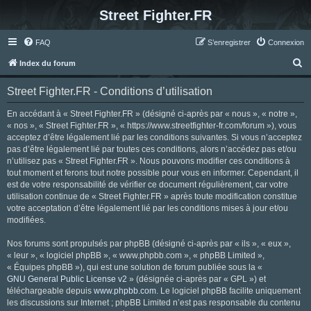
Street Fighter.FR
FAQ
S’enregistrer
Connexion
R
Index du forum
e
Street Fighter.FR - Conditions d’utilisation
c
h
En accédant à « Street Fighter.FR » (désigné ci-après par « nous », « notre »,
« nos », « Street Fighter.FR », « https://www.streetfighter-fr.com/forum »), vous
e
acceptez d’être légalement lié par les conditions suivantes. Si vous n’acceptez
r
pas d’être légalement lié par toutes ces conditions, alors n’accédez pas et/ou
n’utilisez pas « Street Fighter.FR ». Nous pouvons modifier ces conditions à
c
tout moment et ferons tout notre possible pour vous en informer. Cependant, il
h
est de votre responsabilité de vérifier ce document régulièrement, car votre
utilisation continue de « Street Fighter.FR » après toute modification constitue
e
votre acceptation d’être légalement lié par les conditions mises à jour et/ou
r
modifiées.
Nos forums sont propulsés par phpBB (désigné ci-après par « ils », « eux »,
« leur », « logiciel phpBB », « www.phpbb.com », « phpBB Limited »,
« Équipes phpBB »), qui est une solution de forum publiée sous la «
GNU General Public License v2
» (désignée ci-après par « GPL ») et
téléchargeable depuis
www.phpbb.com
. Le logiciel phpBB facilite uniquement
les discussions sur Internet ; phpBB Limited n’est pas responsable du contenu