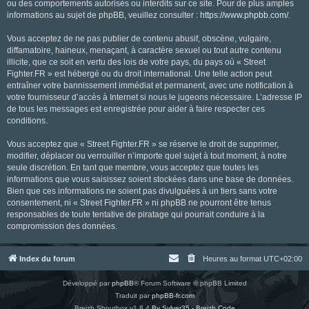
ou des comportements autorisés ou interdits sur ce site. Pour de plus amples
informations au sujet de phpBB, veuillez consulter :
https://www.phpbb.com/
.
Vous acceptez de ne pas publier de contenu abusif, obscène, vulgaire,
diffamatoire, haineux, menaçant, à caractère sexuel ou tout autre contenu
illicite, que ce soit en vertu des lois de votre pays, du pays où « Street
Fighter.FR » est hébergé ou du droit international. Une telle action peut
entraîner votre bannissement immédiat et permanent, avec une notification à
votre fournisseur d’accès à Internet si nous le jugeons nécessaire. L’adresse IP
de tous les messages est enregistrée pour aider à faire respecter ces
conditions.
Vous acceptez que « Street Fighter.FR » se réserve le droit de supprimer,
modifier, déplacer ou verrouiller n’importe quel sujet à tout moment, à notre
seule discrétion. En tant que membre, vous acceptez que toutes les
informations que vous saisissez soient stockées dans une base de données.
Bien que ces informations ne soient pas divulguées à un tiers sans votre
consentement, ni « Street Fighter.FR » ni phpBB ne pourront être tenus
responsables de toute tentative de piratage qui pourrait conduire à la
compromission des données.
Index du forum
Heures au format
UTC+02:00
Développé par
phpBB
® Forum Software © phpBB Limited
Traduit par
phpBB-fr.com
Breizh Shoutbox v1.8.4
By Sylver35 - Breizh Code