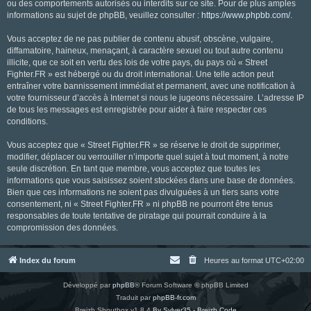
ou des comportements autorisés ou interdits sur ce site. Pour de plus amples
informations au sujet de phpBB, veuillez consulter :
https://www.phpbb.com/
.
Vous acceptez de ne pas publier de contenu abusif, obscène, vulgaire,
diffamatoire, haineux, menaçant, à caractère sexuel ou tout autre contenu
illicite, que ce soit en vertu des lois de votre pays, du pays où « Street
Fighter.FR » est hébergé ou du droit international. Une telle action peut
entraîner votre bannissement immédiat et permanent, avec une notification à
votre fournisseur d’accès à Internet si nous le jugeons nécessaire. L’adresse IP
de tous les messages est enregistrée pour aider à faire respecter ces
conditions.
Vous acceptez que « Street Fighter.FR » se réserve le droit de supprimer,
modifier, déplacer ou verrouiller n’importe quel sujet à tout moment, à notre
seule discrétion. En tant que membre, vous acceptez que toutes les
informations que vous saisissez soient stockées dans une base de données.
Bien que ces informations ne soient pas divulguées à un tiers sans votre
consentement, ni « Street Fighter.FR » ni phpBB ne pourront être tenus
responsables de toute tentative de piratage qui pourrait conduire à la
compromission des données.
Index du forum
Heures au format
UTC+02:00
Développé par
phpBB
® Forum Software © phpBB Limited
Traduit par
phpBB-fr.com
Breizh Shoutbox v1.8.4
By Sylver35 - Breizh Code