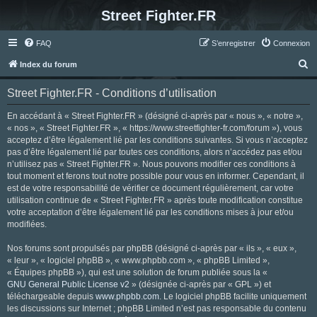
Street Fighter.FR
FAQ
S’enregistrer
Connexion
R
Index du forum
e
Street Fighter.FR - Conditions d’utilisation
c
h
En accédant à « Street Fighter.FR » (désigné ci-après par « nous », « notre »,
« nos », « Street Fighter.FR », « https://www.streetfighter-fr.com/forum »), vous
e
acceptez d’être légalement lié par les conditions suivantes. Si vous n’acceptez
r
pas d’être légalement lié par toutes ces conditions, alors n’accédez pas et/ou
n’utilisez pas « Street Fighter.FR ». Nous pouvons modifier ces conditions à
c
tout moment et ferons tout notre possible pour vous en informer. Cependant, il
h
est de votre responsabilité de vérifier ce document régulièrement, car votre
utilisation continue de « Street Fighter.FR » après toute modification constitue
e
votre acceptation d’être légalement lié par les conditions mises à jour et/ou
r
modifiées.
Nos forums sont propulsés par phpBB (désigné ci-après par « ils », « eux »,
« leur », « logiciel phpBB », « www.phpbb.com », « phpBB Limited »,
« Équipes phpBB »), qui est une solution de forum publiée sous la «
GNU General Public License v2
» (désignée ci-après par « GPL ») et
téléchargeable depuis
www.phpbb.com
. Le logiciel phpBB facilite uniquement
les discussions sur Internet ; phpBB Limited n’est pas responsable du contenu