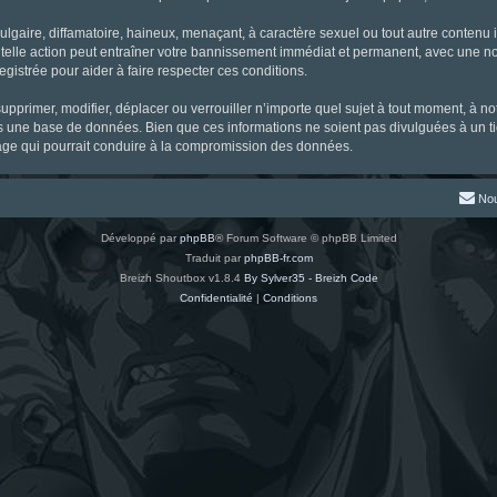
gaire, diffamatoire, haineux, menaçant, à caractère sexuel ou tout autre contenu ill
 telle action peut entraîner votre bannissement immédiat et permanent, avec une noti
gistrée pour aider à faire respecter ces conditions.
supprimer, modifier, déplacer ou verrouiller n’importe quel sujet à tout moment, à 
s une base de données. Bien que ces informations ne soient pas divulguées à un ti
tage qui pourrait conduire à la compromission des données.
Nou
Développé par
phpBB
® Forum Software © phpBB Limited
Traduit par
phpBB-fr.com
Breizh Shoutbox v1.8.4
By Sylver35 - Breizh Code
Confidentialité
|
Conditions