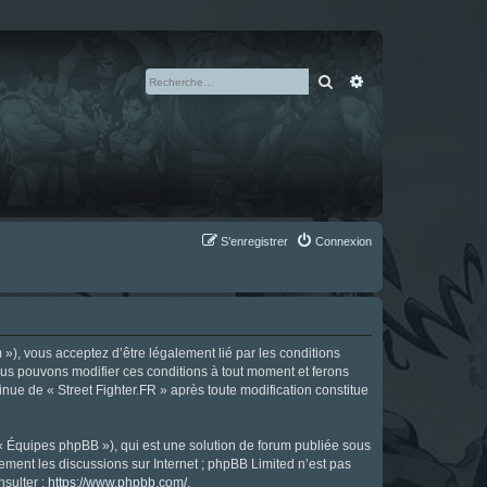
Rechercher
Recherche avan
S’enregistrer
Connexion
m »), vous acceptez d’être légalement lié par les conditions
Nous pouvons modifier ces conditions à tout moment et ferons
tinue de « Street Fighter.FR » après toute modification constitue
 « Équipes phpBB »), qui est une solution de forum publiée sous
uement les discussions sur Internet ; phpBB Limited n’est pas
nsulter :
https://www.phpbb.com/
.