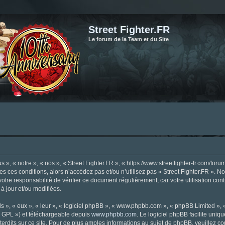
Street Fighter.FR
Le forum de la Team et du Site
», « notre », « nos », « Street Fighter.FR », « https://www.streetfighter-fr.com/foru
tes ces conditions, alors n’accédez pas et/ou n’utilisez pas « Street Fighter.FR ». 
votre responsabilité de vérifier ce document régulièrement, car votre utilisation con
 à jour et/ou modifiées.
s », « eux », « leur », « logiciel phpBB », « www.phpbb.com », « phpBB Limited »,
« GPL ») et téléchargeable depuis
www.phpbb.com
. Le logiciel phpBB facilite uniq
dits sur ce site. Pour de plus amples informations au sujet de phpBB, veuillez co