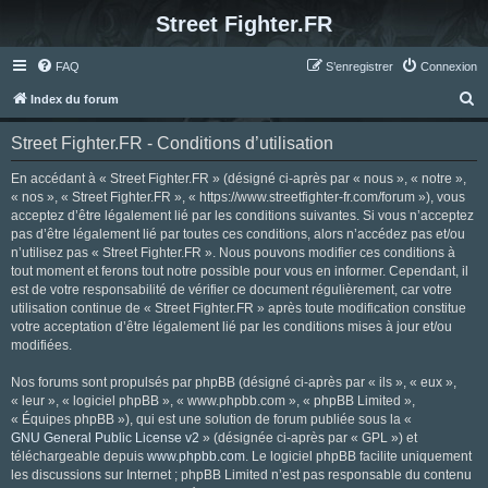
Street Fighter.FR
FAQ
S’enregistrer
Connexion
R
Index du forum
e
Street Fighter.FR - Conditions d’utilisation
c
h
En accédant à « Street Fighter.FR » (désigné ci-après par « nous », « notre »,
« nos », « Street Fighter.FR », « https://www.streetfighter-fr.com/forum »), vous
e
acceptez d’être légalement lié par les conditions suivantes. Si vous n’acceptez
r
pas d’être légalement lié par toutes ces conditions, alors n’accédez pas et/ou
n’utilisez pas « Street Fighter.FR ». Nous pouvons modifier ces conditions à
c
tout moment et ferons tout notre possible pour vous en informer. Cependant, il
h
est de votre responsabilité de vérifier ce document régulièrement, car votre
utilisation continue de « Street Fighter.FR » après toute modification constitue
e
votre acceptation d’être légalement lié par les conditions mises à jour et/ou
r
modifiées.
Nos forums sont propulsés par phpBB (désigné ci-après par « ils », « eux »,
« leur », « logiciel phpBB », « www.phpbb.com », « phpBB Limited »,
« Équipes phpBB »), qui est une solution de forum publiée sous la «
GNU General Public License v2
» (désignée ci-après par « GPL ») et
téléchargeable depuis
www.phpbb.com
. Le logiciel phpBB facilite uniquement
les discussions sur Internet ; phpBB Limited n’est pas responsable du contenu