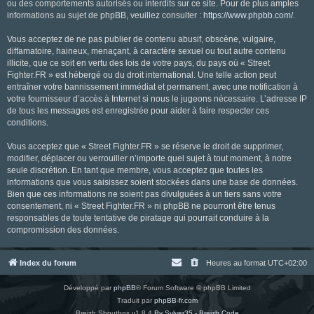
ou des comportements autorisés ou interdits sur ce site. Pour de plus amples
informations au sujet de phpBB, veuillez consulter :
https://www.phpbb.com/
.
Vous acceptez de ne pas publier de contenu abusif, obscène, vulgaire,
diffamatoire, haineux, menaçant, à caractère sexuel ou tout autre contenu
illicite, que ce soit en vertu des lois de votre pays, du pays où « Street
Fighter.FR » est hébergé ou du droit international. Une telle action peut
entraîner votre bannissement immédiat et permanent, avec une notification à
votre fournisseur d’accès à Internet si nous le jugeons nécessaire. L’adresse IP
de tous les messages est enregistrée pour aider à faire respecter ces
conditions.
Vous acceptez que « Street Fighter.FR » se réserve le droit de supprimer,
modifier, déplacer ou verrouiller n’importe quel sujet à tout moment, à notre
seule discrétion. En tant que membre, vous acceptez que toutes les
informations que vous saisissez soient stockées dans une base de données.
Bien que ces informations ne soient pas divulguées à un tiers sans votre
consentement, ni « Street Fighter.FR » ni phpBB ne pourront être tenus
responsables de toute tentative de piratage qui pourrait conduire à la
compromission des données.
Index du forum
Heures au format
UTC+02:00
Développé par
phpBB
® Forum Software © phpBB Limited
Traduit par
phpBB-fr.com
Breizh Shoutbox v1.8.4
By Sylver35 - Breizh Code