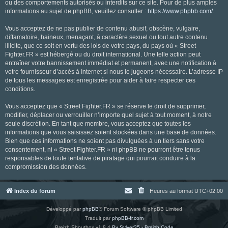
ou des comportements autorisés ou interdits sur ce site. Pour de plus amples
informations au sujet de phpBB, veuillez consulter :
https://www.phpbb.com/
.
Vous acceptez de ne pas publier de contenu abusif, obscène, vulgaire,
diffamatoire, haineux, menaçant, à caractère sexuel ou tout autre contenu
illicite, que ce soit en vertu des lois de votre pays, du pays où « Street
Fighter.FR » est hébergé ou du droit international. Une telle action peut
entraîner votre bannissement immédiat et permanent, avec une notification à
votre fournisseur d’accès à Internet si nous le jugeons nécessaire. L’adresse IP
de tous les messages est enregistrée pour aider à faire respecter ces
conditions.
Vous acceptez que « Street Fighter.FR » se réserve le droit de supprimer,
modifier, déplacer ou verrouiller n’importe quel sujet à tout moment, à notre
seule discrétion. En tant que membre, vous acceptez que toutes les
informations que vous saisissez soient stockées dans une base de données.
Bien que ces informations ne soient pas divulguées à un tiers sans votre
consentement, ni « Street Fighter.FR » ni phpBB ne pourront être tenus
responsables de toute tentative de piratage qui pourrait conduire à la
compromission des données.
Index du forum
Heures au format
UTC+02:00
Développé par
phpBB
® Forum Software © phpBB Limited
Traduit par
phpBB-fr.com
Breizh Shoutbox v1.8.4
By Sylver35 - Breizh Code