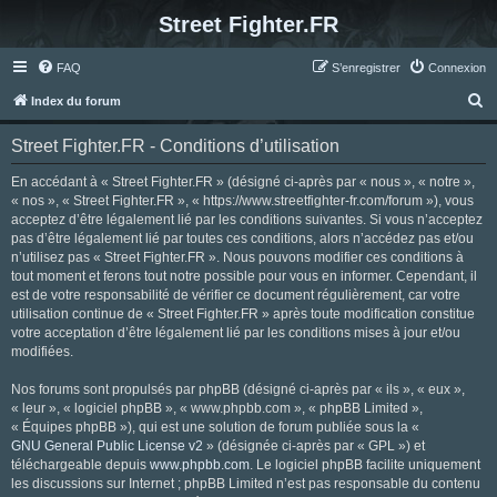
Street Fighter.FR
FAQ
S’enregistrer
Connexion
R
Index du forum
e
Street Fighter.FR - Conditions d’utilisation
c
h
En accédant à « Street Fighter.FR » (désigné ci-après par « nous », « notre »,
« nos », « Street Fighter.FR », « https://www.streetfighter-fr.com/forum »), vous
e
acceptez d’être légalement lié par les conditions suivantes. Si vous n’acceptez
r
pas d’être légalement lié par toutes ces conditions, alors n’accédez pas et/ou
n’utilisez pas « Street Fighter.FR ». Nous pouvons modifier ces conditions à
c
tout moment et ferons tout notre possible pour vous en informer. Cependant, il
h
est de votre responsabilité de vérifier ce document régulièrement, car votre
utilisation continue de « Street Fighter.FR » après toute modification constitue
e
votre acceptation d’être légalement lié par les conditions mises à jour et/ou
r
modifiées.
Nos forums sont propulsés par phpBB (désigné ci-après par « ils », « eux »,
« leur », « logiciel phpBB », « www.phpbb.com », « phpBB Limited »,
« Équipes phpBB »), qui est une solution de forum publiée sous la «
GNU General Public License v2
» (désignée ci-après par « GPL ») et
téléchargeable depuis
www.phpbb.com
. Le logiciel phpBB facilite uniquement
les discussions sur Internet ; phpBB Limited n’est pas responsable du contenu