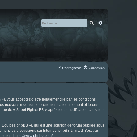
Rechercher
Recherche avan
S’enregistrer
Connexion
m »), vous acceptez d’être légalement lié par les conditions
Nous pouvons modifier ces conditions à tout moment et ferons
tinue de « Street Fighter.FR » après toute modification constitue
 « Équipes phpBB »), qui est une solution de forum publiée sous
uement les discussions sur Internet ; phpBB Limited n’est pas
nsulter :
https://www.phpbb.com/
.