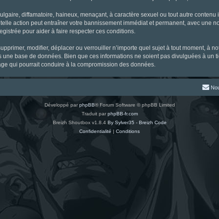
gaire, diffamatoire, haineux, menaçant, à caractère sexuel ou tout autre contenu ill
 telle action peut entraîner votre bannissement immédiat et permanent, avec une noti
gistrée pour aider à faire respecter ces conditions.
supprimer, modifier, déplacer ou verrouiller n’importe quel sujet à tout moment, à 
s une base de données. Bien que ces informations ne soient pas divulguées à un ti
tage qui pourrait conduire à la compromission des données.
Nou
Développé par
phpBB
® Forum Software © phpBB Limited
Traduit par
phpBB-fr.com
Breizh Shoutbox v1.8.4
By Sylver35 - Breizh Code
Confidentialité
|
Conditions