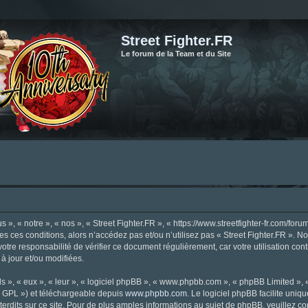
Street Fighter.FR
Le forum de la Team et du Site
», « notre », « nos », « Street Fighter.FR », « https://www.streetfighter-fr.com/foru
tes ces conditions, alors n’accédez pas et/ou n’utilisez pas « Street Fighter.FR ». 
votre responsabilité de vérifier ce document régulièrement, car votre utilisation con
 à jour et/ou modifiées.
s », « eux », « leur », « logiciel phpBB », « www.phpbb.com », « phpBB Limited »,
« GPL ») et téléchargeable depuis
www.phpbb.com
. Le logiciel phpBB facilite uniq
dits sur ce site. Pour de plus amples informations au sujet de phpBB, veuillez co