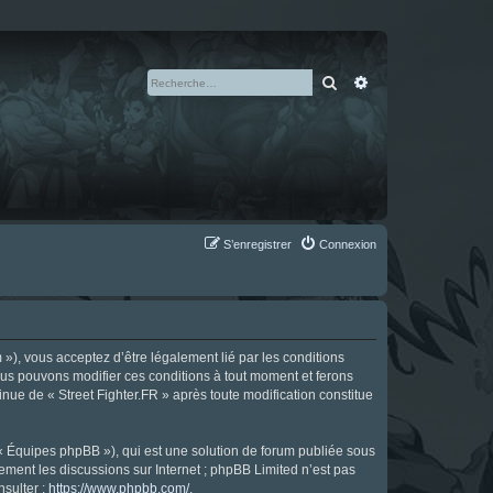
Rechercher
Recherche avan
S’enregistrer
Connexion
m »), vous acceptez d’être légalement lié par les conditions
Nous pouvons modifier ces conditions à tout moment et ferons
tinue de « Street Fighter.FR » après toute modification constitue
 « Équipes phpBB »), qui est une solution de forum publiée sous
uement les discussions sur Internet ; phpBB Limited n’est pas
nsulter :
https://www.phpbb.com/
.