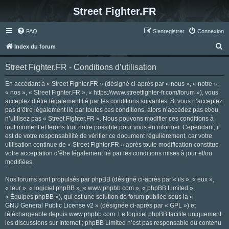
Street Fighter.FR
FAQ
S’enregistrer
Connexion
R
Index du forum
e
Street Fighter.FR - Conditions d’utilisation
c
h
En accédant à « Street Fighter.FR » (désigné ci-après par « nous », « notre »,
« nos », « Street Fighter.FR », « https://www.streetfighter-fr.com/forum »), vous
e
acceptez d’être légalement lié par les conditions suivantes. Si vous n’acceptez
r
pas d’être légalement lié par toutes ces conditions, alors n’accédez pas et/ou
n’utilisez pas « Street Fighter.FR ». Nous pouvons modifier ces conditions à
c
tout moment et ferons tout notre possible pour vous en informer. Cependant, il
h
est de votre responsabilité de vérifier ce document régulièrement, car votre
utilisation continue de « Street Fighter.FR » après toute modification constitue
e
votre acceptation d’être légalement lié par les conditions mises à jour et/ou
r
modifiées.
Nos forums sont propulsés par phpBB (désigné ci-après par « ils », « eux »,
« leur », « logiciel phpBB », « www.phpbb.com », « phpBB Limited »,
« Équipes phpBB »), qui est une solution de forum publiée sous la «
GNU General Public License v2
» (désignée ci-après par « GPL ») et
téléchargeable depuis
www.phpbb.com
. Le logiciel phpBB facilite uniquement
les discussions sur Internet ; phpBB Limited n’est pas responsable du contenu