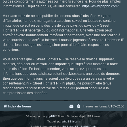
ou des comportements autorisés ou interdits sur ce site. Pour de plus amples
informations au sujet de phpBB, veuillez consulter :
https://www.phpbb.com/
.
Vous acceptez de ne pas publier de contenu abusif, obscène, vulgaire,
diffamatoire, haineux, menaçant, à caractère sexuel ou tout autre contenu
illicite, que ce soit en vertu des lois de votre pays, du pays où « Street
Fighter.FR » est hébergé ou du droit international. Une telle action peut
entraîner votre bannissement immédiat et permanent, avec une notification à
votre fournisseur d’accès à Internet si nous le jugeons nécessaire. L’adresse IP
de tous les messages est enregistrée pour aider à faire respecter ces
conditions.
Vous acceptez que « Street Fighter.FR » se réserve le droit de supprimer,
modifier, déplacer ou verrouiller n’importe quel sujet à tout moment, à notre
seule discrétion. En tant que membre, vous acceptez que toutes les
informations que vous saisissez soient stockées dans une base de données.
Bien que ces informations ne soient pas divulguées à un tiers sans votre
consentement, ni « Street Fighter.FR » ni phpBB ne pourront être tenus
responsables de toute tentative de piratage qui pourrait conduire à la
compromission des données.
Index du forum
Heures au format
UTC+02:00
Développé par
phpBB
® Forum Software © phpBB Limited
Traduit par
phpBB-fr.com
Breizh Shoutbox v1.8.4
By Sylver35 - Breizh Code