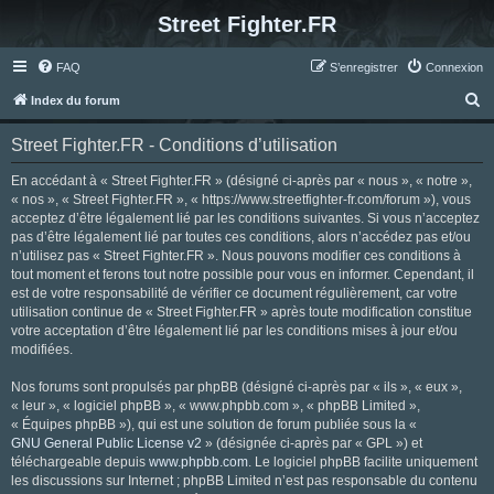
Street Fighter.FR
FAQ
S’enregistrer
Connexion
R
Index du forum
e
Street Fighter.FR - Conditions d’utilisation
c
h
En accédant à « Street Fighter.FR » (désigné ci-après par « nous », « notre »,
« nos », « Street Fighter.FR », « https://www.streetfighter-fr.com/forum »), vous
e
acceptez d’être légalement lié par les conditions suivantes. Si vous n’acceptez
r
pas d’être légalement lié par toutes ces conditions, alors n’accédez pas et/ou
n’utilisez pas « Street Fighter.FR ». Nous pouvons modifier ces conditions à
c
tout moment et ferons tout notre possible pour vous en informer. Cependant, il
h
est de votre responsabilité de vérifier ce document régulièrement, car votre
utilisation continue de « Street Fighter.FR » après toute modification constitue
e
votre acceptation d’être légalement lié par les conditions mises à jour et/ou
r
modifiées.
Nos forums sont propulsés par phpBB (désigné ci-après par « ils », « eux »,
« leur », « logiciel phpBB », « www.phpbb.com », « phpBB Limited »,
« Équipes phpBB »), qui est une solution de forum publiée sous la «
GNU General Public License v2
» (désignée ci-après par « GPL ») et
téléchargeable depuis
www.phpbb.com
. Le logiciel phpBB facilite uniquement
les discussions sur Internet ; phpBB Limited n’est pas responsable du contenu