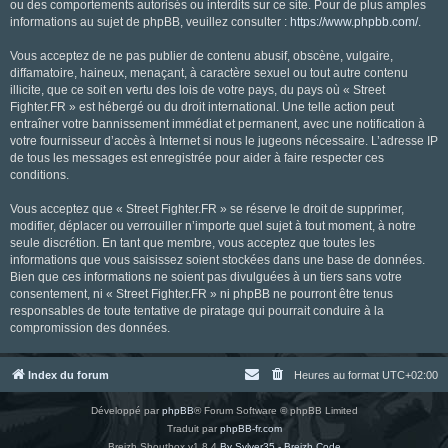
ou des comportements autorisés ou interdits sur ce site. Pour de plus amples
informations au sujet de phpBB, veuillez consulter :
https://www.phpbb.com/
.
Vous acceptez de ne pas publier de contenu abusif, obscène, vulgaire,
diffamatoire, haineux, menaçant, à caractère sexuel ou tout autre contenu
illicite, que ce soit en vertu des lois de votre pays, du pays où « Street
Fighter.FR » est hébergé ou du droit international. Une telle action peut
entraîner votre bannissement immédiat et permanent, avec une notification à
votre fournisseur d’accès à Internet si nous le jugeons nécessaire. L’adresse IP
de tous les messages est enregistrée pour aider à faire respecter ces
conditions.
Vous acceptez que « Street Fighter.FR » se réserve le droit de supprimer,
modifier, déplacer ou verrouiller n’importe quel sujet à tout moment, à notre
seule discrétion. En tant que membre, vous acceptez que toutes les
informations que vous saisissez soient stockées dans une base de données.
Bien que ces informations ne soient pas divulguées à un tiers sans votre
consentement, ni « Street Fighter.FR » ni phpBB ne pourront être tenus
responsables de toute tentative de piratage qui pourrait conduire à la
compromission des données.
Index du forum
Heures au format
UTC+02:00
Développé par
phpBB
® Forum Software © phpBB Limited
Traduit par
phpBB-fr.com
Breizh Shoutbox v1.8.4
By Sylver35 - Breizh Code