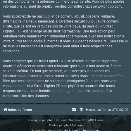
ou des comportements autorisés ou interdits sur ce site. Pour de plus amples
informations au sujet de phpBB, veuillez consulter :
https://www.phpbb.com/
.
Vous acceptez de ne pas publier de contenu abusif, obscène, vulgaire,
diffamatoire, haineux, menaçant, à caractère sexuel ou tout autre contenu
illicite, que ce soit en vertu des lois de votre pays, du pays où « Street
Fighter.FR » est hébergé ou du droit international. Une telle action peut
entraîner votre bannissement immédiat et permanent, avec une notification à
votre fournisseur d’accès à Internet si nous le jugeons nécessaire. L’adresse IP
de tous les messages est enregistrée pour aider à faire respecter ces
conditions.
Vous acceptez que « Street Fighter.FR » se réserve le droit de supprimer,
modifier, déplacer ou verrouiller n’importe quel sujet à tout moment, à notre
seule discrétion. En tant que membre, vous acceptez que toutes les
informations que vous saisissez soient stockées dans une base de données.
Bien que ces informations ne soient pas divulguées à un tiers sans votre
consentement, ni « Street Fighter.FR » ni phpBB ne pourront être tenus
responsables de toute tentative de piratage qui pourrait conduire à la
compromission des données.
Index du forum
Heures au format
UTC+02:00
Développé par
phpBB
® Forum Software © phpBB Limited
Traduit par
phpBB-fr.com
Breizh Shoutbox v1.8.4
By Sylver35 - Breizh Code