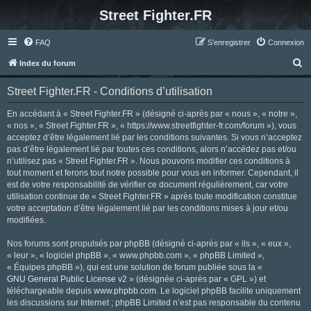
Street Fighter.FR
FAQ
S’enregistrer
Connexion
R
Index du forum
e
Street Fighter.FR - Conditions d’utilisation
c
h
En accédant à « Street Fighter.FR » (désigné ci-après par « nous », « notre »,
« nos », « Street Fighter.FR », « https://www.streetfighter-fr.com/forum »), vous
e
acceptez d’être légalement lié par les conditions suivantes. Si vous n’acceptez
r
pas d’être légalement lié par toutes ces conditions, alors n’accédez pas et/ou
n’utilisez pas « Street Fighter.FR ». Nous pouvons modifier ces conditions à
c
tout moment et ferons tout notre possible pour vous en informer. Cependant, il
h
est de votre responsabilité de vérifier ce document régulièrement, car votre
utilisation continue de « Street Fighter.FR » après toute modification constitue
e
votre acceptation d’être légalement lié par les conditions mises à jour et/ou
r
modifiées.
Nos forums sont propulsés par phpBB (désigné ci-après par « ils », « eux »,
« leur », « logiciel phpBB », « www.phpbb.com », « phpBB Limited »,
« Équipes phpBB »), qui est une solution de forum publiée sous la «
GNU General Public License v2
» (désignée ci-après par « GPL ») et
téléchargeable depuis
www.phpbb.com
. Le logiciel phpBB facilite uniquement
les discussions sur Internet ; phpBB Limited n’est pas responsable du contenu