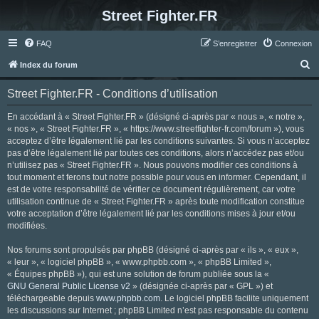
Street Fighter.FR
FAQ
S’enregistrer
Connexion
R
Index du forum
e
Street Fighter.FR - Conditions d’utilisation
c
h
En accédant à « Street Fighter.FR » (désigné ci-après par « nous », « notre »,
« nos », « Street Fighter.FR », « https://www.streetfighter-fr.com/forum »), vous
e
acceptez d’être légalement lié par les conditions suivantes. Si vous n’acceptez
r
pas d’être légalement lié par toutes ces conditions, alors n’accédez pas et/ou
n’utilisez pas « Street Fighter.FR ». Nous pouvons modifier ces conditions à
c
tout moment et ferons tout notre possible pour vous en informer. Cependant, il
h
est de votre responsabilité de vérifier ce document régulièrement, car votre
utilisation continue de « Street Fighter.FR » après toute modification constitue
e
votre acceptation d’être légalement lié par les conditions mises à jour et/ou
r
modifiées.
Nos forums sont propulsés par phpBB (désigné ci-après par « ils », « eux »,
« leur », « logiciel phpBB », « www.phpbb.com », « phpBB Limited »,
« Équipes phpBB »), qui est une solution de forum publiée sous la «
GNU General Public License v2
» (désignée ci-après par « GPL ») et
téléchargeable depuis
www.phpbb.com
. Le logiciel phpBB facilite uniquement
les discussions sur Internet ; phpBB Limited n’est pas responsable du contenu