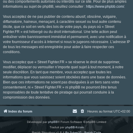
ou des comportements autorisés ou interdits sur ce site. Pour de plus amples
informations au sujet de phpBB, veuillez consulter :
https://www.phpbb.com/
.
Vous acceptez de ne pas publier de contenu abusif, obscène, vulgaire,
diffamatoire, haineux, menaçant, à caractère sexuel ou tout autre contenu
illicite, que ce soit en vertu des lois de votre pays, du pays où « Street
Fighter.FR » est hébergé ou du droit international. Une telle action peut
entraîner votre bannissement immédiat et permanent, avec une notification à
votre fournisseur d’accès à Internet si nous le jugeons nécessaire. L’adresse IP
de tous les messages est enregistrée pour aider à faire respecter ces
conditions.
Vous acceptez que « Street Fighter.FR » se réserve le droit de supprimer,
modifier, déplacer ou verrouiller n’importe quel sujet à tout moment, à notre
seule discrétion. En tant que membre, vous acceptez que toutes les
informations que vous saisissez soient stockées dans une base de données.
Bien que ces informations ne soient pas divulguées à un tiers sans votre
consentement, ni « Street Fighter.FR » ni phpBB ne pourront être tenus
responsables de toute tentative de piratage qui pourrait conduire à la
compromission des données.
Index du forum
Heures au format
UTC+02:00
Développé par
phpBB
® Forum Software © phpBB Limited
Traduit par
phpBB-fr.com
Breizh Shoutbox v1.8.4
By Sylver35 - Breizh Code