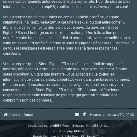
ou des comportements autorisés ou interdits sur ce site. Pour de plus amples
informations au sujet de phpBB, veuillez consulter :
https://www.phpbb.com/
.
Vous acceptez de ne pas publier de contenu abusif, obscène, vulgaire,
diffamatoire, haineux, menaçant, à caractère sexuel ou tout autre contenu
illicite, que ce soit en vertu des lois de votre pays, du pays où « Street
Fighter.FR » est hébergé ou du droit international. Une telle action peut
entraîner votre bannissement immédiat et permanent, avec une notification à
votre fournisseur d’accès à Internet si nous le jugeons nécessaire. L’adresse IP
de tous les messages est enregistrée pour aider à faire respecter ces
conditions.
Vous acceptez que « Street Fighter.FR » se réserve le droit de supprimer,
modifier, déplacer ou verrouiller n’importe quel sujet à tout moment, à notre
seule discrétion. En tant que membre, vous acceptez que toutes les
informations que vous saisissez soient stockées dans une base de données.
Bien que ces informations ne soient pas divulguées à un tiers sans votre
consentement, ni « Street Fighter.FR » ni phpBB ne pourront être tenus
responsables de toute tentative de piratage qui pourrait conduire à la
compromission des données.
Index du forum
Heures au format
UTC+02:00
Développé par
phpBB
® Forum Software © phpBB Limited
Traduit par
phpBB-fr.com
Breizh Shoutbox v1.8.4
By Sylver35 - Breizh Code