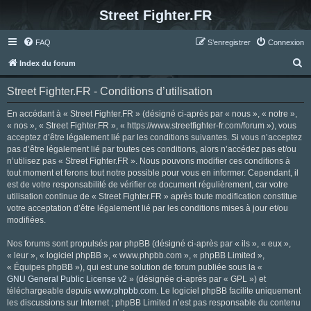
Street Fighter.FR
FAQ
S’enregistrer
Connexion
R
Index du forum
e
Street Fighter.FR - Conditions d’utilisation
c
h
En accédant à « Street Fighter.FR » (désigné ci-après par « nous », « notre »,
« nos », « Street Fighter.FR », « https://www.streetfighter-fr.com/forum »), vous
e
acceptez d’être légalement lié par les conditions suivantes. Si vous n’acceptez
r
pas d’être légalement lié par toutes ces conditions, alors n’accédez pas et/ou
n’utilisez pas « Street Fighter.FR ». Nous pouvons modifier ces conditions à
c
tout moment et ferons tout notre possible pour vous en informer. Cependant, il
h
est de votre responsabilité de vérifier ce document régulièrement, car votre
utilisation continue de « Street Fighter.FR » après toute modification constitue
e
votre acceptation d’être légalement lié par les conditions mises à jour et/ou
r
modifiées.
Nos forums sont propulsés par phpBB (désigné ci-après par « ils », « eux »,
« leur », « logiciel phpBB », « www.phpbb.com », « phpBB Limited »,
« Équipes phpBB »), qui est une solution de forum publiée sous la «
GNU General Public License v2
» (désignée ci-après par « GPL ») et
téléchargeable depuis
www.phpbb.com
. Le logiciel phpBB facilite uniquement
les discussions sur Internet ; phpBB Limited n’est pas responsable du contenu