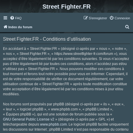
Street Fighter.FR
FAQ
S’enregistrer
Connexion
R
Index du forum
e
Street Fighter.FR - Conditions d’utilisation
c
h
En accédant à « Street Fighter.FR » (désigné ci-après par « nous », « notre »,
« nos », « Street Fighter.FR », « https://www.streetfighter-fr.com/forum »), vous
e
acceptez d’être légalement lié par les conditions suivantes. Si vous n’acceptez
r
pas d’être légalement lié par toutes ces conditions, alors n’accédez pas et/ou
n’utilisez pas « Street Fighter.FR ». Nous pouvons modifier ces conditions à
c
tout moment et ferons tout notre possible pour vous en informer. Cependant, il
h
est de votre responsabilité de vérifier ce document régulièrement, car votre
utilisation continue de « Street Fighter.FR » après toute modification constitue
e
votre acceptation d’être légalement lié par les conditions mises à jour et/ou
r
modifiées.
Nos forums sont propulsés par phpBB (désigné ci-après par « ils », « eux »,
« leur », « logiciel phpBB », « www.phpbb.com », « phpBB Limited »,
« Équipes phpBB »), qui est une solution de forum publiée sous la «
GNU General Public License v2
» (désignée ci-après par « GPL ») et
téléchargeable depuis
www.phpbb.com
. Le logiciel phpBB facilite uniquement
les discussions sur Internet ; phpBB Limited n’est pas responsable du contenu