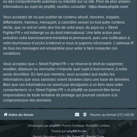
ou des comportements autorisés ou interdits sur ce site. Pour de plus amples
informations au sujet de phpBB, veuillez consulter :
https://www.phpbb.com/
.
Vous acceptez de ne pas publier de contenu abusif, obscène, vulgaire,
diffamatoire, haineux, menaçant, à caractère sexuel ou tout autre contenu
illicite, que ce soit en vertu des lois de votre pays, du pays où « Street
Fighter.FR » est hébergé ou du droit international. Une telle action peut
entraîner votre bannissement immédiat et permanent, avec une notification à
votre fournisseur d’accès à Internet si nous le jugeons nécessaire. L’adresse IP
de tous les messages est enregistrée pour aider à faire respecter ces
conditions.
Vous acceptez que « Street Fighter.FR » se réserve le droit de supprimer,
modifier, déplacer ou verrouiller n’importe quel sujet à tout moment, à notre
seule discrétion. En tant que membre, vous acceptez que toutes les
informations que vous saisissez soient stockées dans une base de données.
Bien que ces informations ne soient pas divulguées à un tiers sans votre
consentement, ni « Street Fighter.FR » ni phpBB ne pourront être tenus
responsables de toute tentative de piratage qui pourrait conduire à la
compromission des données.
Index du forum
Heures au format
UTC+02:00
Développé par
phpBB
® Forum Software © phpBB Limited
Traduit par
phpBB-fr.com
Breizh Shoutbox v1.8.4
By Sylver35 - Breizh Code