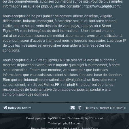
ou des comportements autorisés ou interdits sur ce site. Pour de plus amples
informations au sujet de phpBB, veuillez consulter :
https://www.phpbb.com/
.
Vous acceptez de ne pas publier de contenu abusif, obscène, vulgaire,
diffamatoire, haineux, menaçant, à caractère sexuel ou tout autre contenu
illicite, que ce soit en vertu des lois de votre pays, du pays où « Street
Fighter.FR » est hébergé ou du droit international. Une telle action peut
entraîner votre bannissement immédiat et permanent, avec une notification à
votre fournisseur d’accès à Internet si nous le jugeons nécessaire. L’adresse IP
de tous les messages est enregistrée pour aider à faire respecter ces
conditions.
Vous acceptez que « Street Fighter.FR » se réserve le droit de supprimer,
modifier, déplacer ou verrouiller n’importe quel sujet à tout moment, à notre
seule discrétion. En tant que membre, vous acceptez que toutes les
informations que vous saisissez soient stockées dans une base de données.
Bien que ces informations ne soient pas divulguées à un tiers sans votre
consentement, ni « Street Fighter.FR » ni phpBB ne pourront être tenus
responsables de toute tentative de piratage qui pourrait conduire à la
compromission des données.
Index du forum
Heures au format
UTC+02:00
Développé par
phpBB
® Forum Software © phpBB Limited
Traduit par
phpBB-fr.com
Breizh Shoutbox v1.8.4
By Sylver35 - Breizh Code