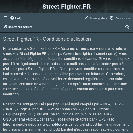
Street Fighter.FR
FAQ
S’enregistrer
Connexion
R
Index du forum
e
Street Fighter.FR - Conditions d’utilisation
c
h
En accédant à « Street Fighter.FR » (désigné ci-après par « nous », « notre »,
« nos », « Street Fighter.FR », « https://www.streetfighter-fr.com/forum »), vous
e
acceptez d’être légalement lié par les conditions suivantes. Si vous n’acceptez
r
pas d’être légalement lié par toutes ces conditions, alors n’accédez pas et/ou
n’utilisez pas « Street Fighter.FR ». Nous pouvons modifier ces conditions à
c
tout moment et ferons tout notre possible pour vous en informer. Cependant, il
h
est de votre responsabilité de vérifier ce document régulièrement, car votre
utilisation continue de « Street Fighter.FR » après toute modification constitue
e
votre acceptation d’être légalement lié par les conditions mises à jour et/ou
r
modifiées.
Nos forums sont propulsés par phpBB (désigné ci-après par « ils », « eux »,
« leur », « logiciel phpBB », « www.phpbb.com », « phpBB Limited »,
« Équipes phpBB »), qui est une solution de forum publiée sous la «
GNU General Public License v2
» (désignée ci-après par « GPL ») et
téléchargeable depuis
www.phpbb.com
. Le logiciel phpBB facilite uniquement
les discussions sur Internet ; phpBB Limited n’est pas responsable du contenu