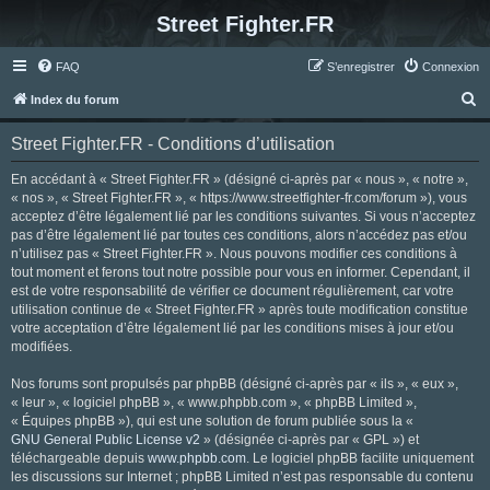
Street Fighter.FR
FAQ
S’enregistrer
Connexion
R
Index du forum
e
Street Fighter.FR - Conditions d’utilisation
c
h
En accédant à « Street Fighter.FR » (désigné ci-après par « nous », « notre »,
« nos », « Street Fighter.FR », « https://www.streetfighter-fr.com/forum »), vous
e
acceptez d’être légalement lié par les conditions suivantes. Si vous n’acceptez
r
pas d’être légalement lié par toutes ces conditions, alors n’accédez pas et/ou
n’utilisez pas « Street Fighter.FR ». Nous pouvons modifier ces conditions à
c
tout moment et ferons tout notre possible pour vous en informer. Cependant, il
h
est de votre responsabilité de vérifier ce document régulièrement, car votre
utilisation continue de « Street Fighter.FR » après toute modification constitue
e
votre acceptation d’être légalement lié par les conditions mises à jour et/ou
r
modifiées.
Nos forums sont propulsés par phpBB (désigné ci-après par « ils », « eux »,
« leur », « logiciel phpBB », « www.phpbb.com », « phpBB Limited »,
« Équipes phpBB »), qui est une solution de forum publiée sous la «
GNU General Public License v2
» (désignée ci-après par « GPL ») et
téléchargeable depuis
www.phpbb.com
. Le logiciel phpBB facilite uniquement
les discussions sur Internet ; phpBB Limited n’est pas responsable du contenu