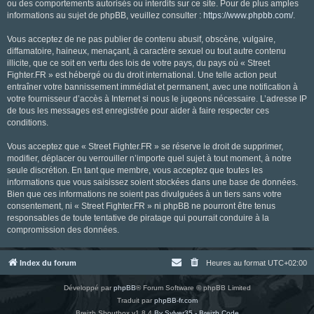
ou des comportements autorisés ou interdits sur ce site. Pour de plus amples
informations au sujet de phpBB, veuillez consulter :
https://www.phpbb.com/
.
Vous acceptez de ne pas publier de contenu abusif, obscène, vulgaire,
diffamatoire, haineux, menaçant, à caractère sexuel ou tout autre contenu
illicite, que ce soit en vertu des lois de votre pays, du pays où « Street
Fighter.FR » est hébergé ou du droit international. Une telle action peut
entraîner votre bannissement immédiat et permanent, avec une notification à
votre fournisseur d’accès à Internet si nous le jugeons nécessaire. L’adresse IP
de tous les messages est enregistrée pour aider à faire respecter ces
conditions.
Vous acceptez que « Street Fighter.FR » se réserve le droit de supprimer,
modifier, déplacer ou verrouiller n’importe quel sujet à tout moment, à notre
seule discrétion. En tant que membre, vous acceptez que toutes les
informations que vous saisissez soient stockées dans une base de données.
Bien que ces informations ne soient pas divulguées à un tiers sans votre
consentement, ni « Street Fighter.FR » ni phpBB ne pourront être tenus
responsables de toute tentative de piratage qui pourrait conduire à la
compromission des données.
Index du forum
Heures au format
UTC+02:00
Développé par
phpBB
® Forum Software © phpBB Limited
Traduit par
phpBB-fr.com
Breizh Shoutbox v1.8.4
By Sylver35 - Breizh Code