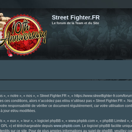
Street Fighter.FR
Le forum de la Team et du Site
», « notre », « nos », « Street Fighter.FR », « https://www.streetfighter-fr.com/foru
tes ces conditions, alors n’accédez pas et/ou n’utilisez pas « Street Fighter.FR ». 
votre responsabilité de vérifier ce document régulièrement, car votre utilisation con
 à jour et/ou modifiées.
s », « eux », « leur », « logiciel phpBB », « www.phpbb.com », « phpBB Limited »,
« GPL ») et téléchargeable depuis
www.phpbb.com
. Le logiciel phpBB facilite uniq
dits sur ce site. Pour de plus amples informations au sujet de phpBB, veuillez co