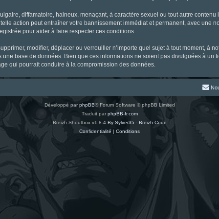
gaire, diffamatoire, haineux, menaçant, à caractère sexuel ou tout autre contenu ill
 telle action peut entraîner votre bannissement immédiat et permanent, avec une noti
gistrée pour aider à faire respecter ces conditions.
supprimer, modifier, déplacer ou verrouiller n’importe quel sujet à tout moment, à 
s une base de données. Bien que ces informations ne soient pas divulguées à un ti
tage qui pourrait conduire à la compromission des données.
Nou
Développé par
phpBB
® Forum Software © phpBB Limited
Traduit par
phpBB-fr.com
Breizh Shoutbox v1.8.4
By Sylver35 - Breizh Code
Confidentialité
|
Conditions