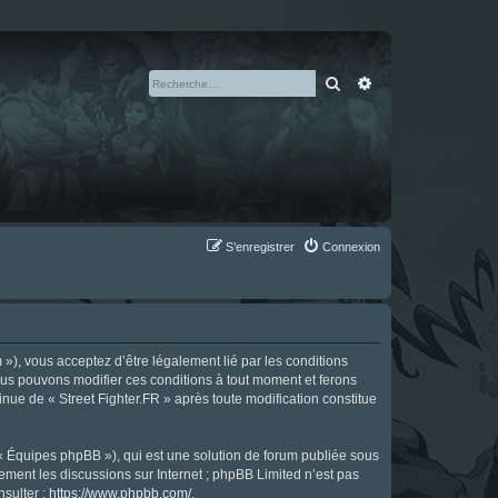
Rechercher
Recherche avan
S’enregistrer
Connexion
m »), vous acceptez d’être légalement lié par les conditions
Nous pouvons modifier ces conditions à tout moment et ferons
tinue de « Street Fighter.FR » après toute modification constitue
 « Équipes phpBB »), qui est une solution de forum publiée sous
uement les discussions sur Internet ; phpBB Limited n’est pas
nsulter :
https://www.phpbb.com/
.