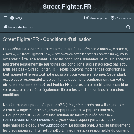
Street Fighter.FR
FAQ
S’enregistrer
Connexion
R
Index du forum
e
Street Fighter.FR - Conditions d’utilisation
c
h
En accédant à « Street Fighter.FR » (désigné ci-après par « nous », « notre »,
« nos », « Street Fighter.FR », « https://www.streetfighter-fr.com/forum »), vous
e
acceptez d’être légalement lié par les conditions suivantes. Si vous n’acceptez
r
pas d’être légalement lié par toutes ces conditions, alors n’accédez pas et/ou
n’utilisez pas « Street Fighter.FR ». Nous pouvons modifier ces conditions à
c
tout moment et ferons tout notre possible pour vous en informer. Cependant, il
h
est de votre responsabilité de vérifier ce document régulièrement, car votre
utilisation continue de « Street Fighter.FR » après toute modification constitue
e
votre acceptation d’être légalement lié par les conditions mises à jour et/ou
r
modifiées.
Nos forums sont propulsés par phpBB (désigné ci-après par « ils », « eux »,
« leur », « logiciel phpBB », « www.phpbb.com », « phpBB Limited »,
« Équipes phpBB »), qui est une solution de forum publiée sous la «
GNU General Public License v2
» (désignée ci-après par « GPL ») et
téléchargeable depuis
www.phpbb.com
. Le logiciel phpBB facilite uniquement
les discussions sur Internet ; phpBB Limited n’est pas responsable du contenu