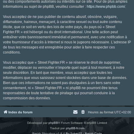
ou des comportements autorisés ou interdits sur ce site. Pour de plus amples
informations au sujet de phpBB, veuillez consulter :
https://www.phpbb.com/
.
Vous acceptez de ne pas publier de contenu abusif, obscène, vulgaire,
diffamatoire, haineux, menaçant, à caractère sexuel ou tout autre contenu
illicite, que ce soit en vertu des lois de votre pays, du pays où « Street
Fighter.FR » est hébergé ou du droit international. Une telle action peut
entraîner votre bannissement immédiat et permanent, avec une notification à
votre fournisseur d’accès à Internet si nous le jugeons nécessaire. L’adresse IP
de tous les messages est enregistrée pour aider à faire respecter ces
conditions.
Vous acceptez que « Street Fighter.FR » se réserve le droit de supprimer,
modifier, déplacer ou verrouiller n’importe quel sujet à tout moment, à notre
seule discrétion. En tant que membre, vous acceptez que toutes les
informations que vous saisissez soient stockées dans une base de données.
Bien que ces informations ne soient pas divulguées à un tiers sans votre
consentement, ni « Street Fighter.FR » ni phpBB ne pourront être tenus
responsables de toute tentative de piratage qui pourrait conduire à la
compromission des données.
Index du forum
Heures au format
UTC+02:00
Développé par
phpBB
® Forum Software © phpBB Limited
Traduit par
phpBB-fr.com
Breizh Shoutbox v1.8.4
By Sylver35 - Breizh Code