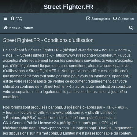
Street Fighter.FR
FAQ
S’enregistrer
Connexion
R
Index du forum
e
Street Fighter.FR - Conditions d’utilisation
c
h
En accédant à « Street Fighter.FR » (désigné ci-après par « nous », « notre »,
« nos », « Street Fighter.FR », « https://www.streetfighter-fr.com/forum »), vous
e
acceptez d’être légalement lié par les conditions suivantes. Si vous n’acceptez
r
pas d’être légalement lié par toutes ces conditions, alors n’accédez pas et/ou
n’utilisez pas « Street Fighter.FR ». Nous pouvons modifier ces conditions à
c
tout moment et ferons tout notre possible pour vous en informer. Cependant, il
h
est de votre responsabilité de vérifier ce document régulièrement, car votre
utilisation continue de « Street Fighter.FR » après toute modification constitue
e
votre acceptation d’être légalement lié par les conditions mises à jour et/ou
r
modifiées.
Nos forums sont propulsés par phpBB (désigné ci-après par « ils », « eux »,
« leur », « logiciel phpBB », « www.phpbb.com », « phpBB Limited »,
« Équipes phpBB »), qui est une solution de forum publiée sous la «
GNU General Public License v2
» (désignée ci-après par « GPL ») et
téléchargeable depuis
www.phpbb.com
. Le logiciel phpBB facilite uniquement
les discussions sur Internet ; phpBB Limited n’est pas responsable du contenu