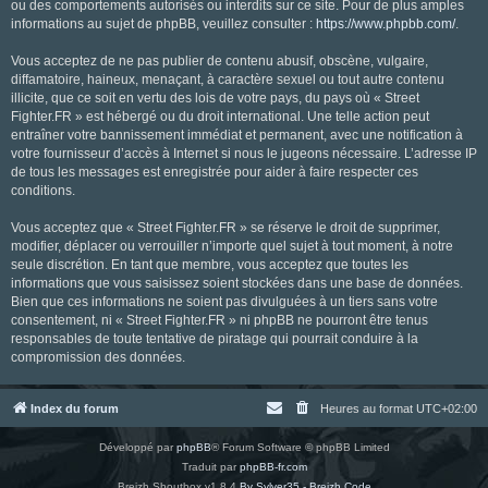
ou des comportements autorisés ou interdits sur ce site. Pour de plus amples
informations au sujet de phpBB, veuillez consulter :
https://www.phpbb.com/
.
Vous acceptez de ne pas publier de contenu abusif, obscène, vulgaire,
diffamatoire, haineux, menaçant, à caractère sexuel ou tout autre contenu
illicite, que ce soit en vertu des lois de votre pays, du pays où « Street
Fighter.FR » est hébergé ou du droit international. Une telle action peut
entraîner votre bannissement immédiat et permanent, avec une notification à
votre fournisseur d’accès à Internet si nous le jugeons nécessaire. L’adresse IP
de tous les messages est enregistrée pour aider à faire respecter ces
conditions.
Vous acceptez que « Street Fighter.FR » se réserve le droit de supprimer,
modifier, déplacer ou verrouiller n’importe quel sujet à tout moment, à notre
seule discrétion. En tant que membre, vous acceptez que toutes les
informations que vous saisissez soient stockées dans une base de données.
Bien que ces informations ne soient pas divulguées à un tiers sans votre
consentement, ni « Street Fighter.FR » ni phpBB ne pourront être tenus
responsables de toute tentative de piratage qui pourrait conduire à la
compromission des données.
Index du forum
Heures au format
UTC+02:00
Développé par
phpBB
® Forum Software © phpBB Limited
Traduit par
phpBB-fr.com
Breizh Shoutbox v1.8.4
By Sylver35 - Breizh Code