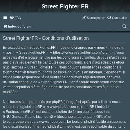
Street Fighter.FR
FAQ
S’enregistrer
Connexion
R
Index du forum
e
Street Fighter.FR - Conditions d’utilisation
c
h
En accédant à « Street Fighter.FR » (désigné ci-après par « nous », « notre »,
« nos », « Street Fighter.FR », « https://www.streetfighter-fr.com/forum »), vous
e
acceptez d’être légalement lié par les conditions suivantes. Si vous n’acceptez
r
pas d’être légalement lié par toutes ces conditions, alors n’accédez pas et/ou
n’utilisez pas « Street Fighter.FR ». Nous pouvons modifier ces conditions à
c
tout moment et ferons tout notre possible pour vous en informer. Cependant, il
h
est de votre responsabilité de vérifier ce document régulièrement, car votre
utilisation continue de « Street Fighter.FR » après toute modification constitue
e
votre acceptation d’être légalement lié par les conditions mises à jour et/ou
r
modifiées.
Nos forums sont propulsés par phpBB (désigné ci-après par « ils », « eux »,
« leur », « logiciel phpBB », « www.phpbb.com », « phpBB Limited »,
« Équipes phpBB »), qui est une solution de forum publiée sous la «
GNU General Public License v2
» (désignée ci-après par « GPL ») et
téléchargeable depuis
www.phpbb.com
. Le logiciel phpBB facilite uniquement
les discussions sur Internet ; phpBB Limited n’est pas responsable du contenu