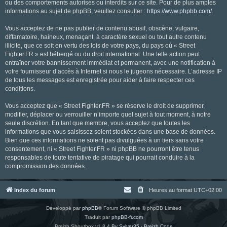
ou des comportements autorisés ou interdits sur ce site. Pour de plus amples
informations au sujet de phpBB, veuillez consulter :
https://www.phpbb.com/
.
Vous acceptez de ne pas publier de contenu abusif, obscène, vulgaire,
diffamatoire, haineux, menaçant, à caractère sexuel ou tout autre contenu
illicite, que ce soit en vertu des lois de votre pays, du pays où « Street
Fighter.FR » est hébergé ou du droit international. Une telle action peut
entraîner votre bannissement immédiat et permanent, avec une notification à
votre fournisseur d’accès à Internet si nous le jugeons nécessaire. L’adresse IP
de tous les messages est enregistrée pour aider à faire respecter ces
conditions.
Vous acceptez que « Street Fighter.FR » se réserve le droit de supprimer,
modifier, déplacer ou verrouiller n’importe quel sujet à tout moment, à notre
seule discrétion. En tant que membre, vous acceptez que toutes les
informations que vous saisissez soient stockées dans une base de données.
Bien que ces informations ne soient pas divulguées à un tiers sans votre
consentement, ni « Street Fighter.FR » ni phpBB ne pourront être tenus
responsables de toute tentative de piratage qui pourrait conduire à la
compromission des données.
Index du forum
Heures au format
UTC+02:00
Développé par
phpBB
® Forum Software © phpBB Limited
Traduit par
phpBB-fr.com
Breizh Shoutbox v1.8.4
By Sylver35 - Breizh Code