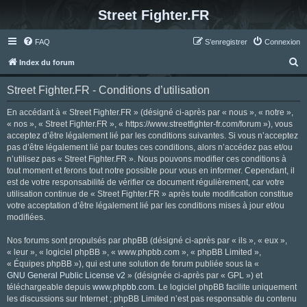
Street Fighter.FR
FAQ
S’enregistrer
Connexion
R
Index du forum
e
Street Fighter.FR - Conditions d’utilisation
c
h
En accédant à « Street Fighter.FR » (désigné ci-après par « nous », « notre »,
« nos », « Street Fighter.FR », « https://www.streetfighter-fr.com/forum »), vous
e
acceptez d’être légalement lié par les conditions suivantes. Si vous n’acceptez
r
pas d’être légalement lié par toutes ces conditions, alors n’accédez pas et/ou
n’utilisez pas « Street Fighter.FR ». Nous pouvons modifier ces conditions à
c
tout moment et ferons tout notre possible pour vous en informer. Cependant, il
h
est de votre responsabilité de vérifier ce document régulièrement, car votre
utilisation continue de « Street Fighter.FR » après toute modification constitue
e
votre acceptation d’être légalement lié par les conditions mises à jour et/ou
r
modifiées.
Nos forums sont propulsés par phpBB (désigné ci-après par « ils », « eux »,
« leur », « logiciel phpBB », « www.phpbb.com », « phpBB Limited »,
« Équipes phpBB »), qui est une solution de forum publiée sous la «
GNU General Public License v2
» (désignée ci-après par « GPL ») et
téléchargeable depuis
www.phpbb.com
. Le logiciel phpBB facilite uniquement
les discussions sur Internet ; phpBB Limited n’est pas responsable du contenu