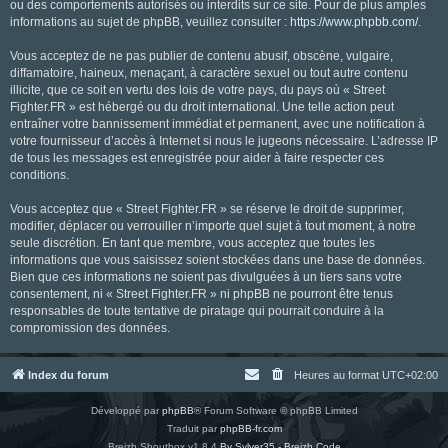
ou des comportements autorisés ou interdits sur ce site. Pour de plus amples
informations au sujet de phpBB, veuillez consulter :
https://www.phpbb.com/
.
Vous acceptez de ne pas publier de contenu abusif, obscène, vulgaire,
diffamatoire, haineux, menaçant, à caractère sexuel ou tout autre contenu
illicite, que ce soit en vertu des lois de votre pays, du pays où « Street
Fighter.FR » est hébergé ou du droit international. Une telle action peut
entraîner votre bannissement immédiat et permanent, avec une notification à
votre fournisseur d’accès à Internet si nous le jugeons nécessaire. L’adresse IP
de tous les messages est enregistrée pour aider à faire respecter ces
conditions.
Vous acceptez que « Street Fighter.FR » se réserve le droit de supprimer,
modifier, déplacer ou verrouiller n’importe quel sujet à tout moment, à notre
seule discrétion. En tant que membre, vous acceptez que toutes les
informations que vous saisissez soient stockées dans une base de données.
Bien que ces informations ne soient pas divulguées à un tiers sans votre
consentement, ni « Street Fighter.FR » ni phpBB ne pourront être tenus
responsables de toute tentative de piratage qui pourrait conduire à la
compromission des données.
Index du forum
Heures au format
UTC+02:00
Développé par
phpBB
® Forum Software © phpBB Limited
Traduit par
phpBB-fr.com
Breizh Shoutbox v1.8.4
By Sylver35 - Breizh Code