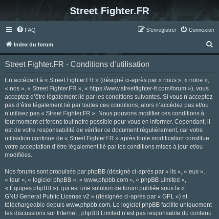
Street Fighter.FR
FAQ
S’enregistrer
Connexion
R
Index du forum
e
Street Fighter.FR - Conditions d’utilisation
c
h
En accédant à « Street Fighter.FR » (désigné ci-après par « nous », « notre »,
« nos », « Street Fighter.FR », « https://www.streetfighter-fr.com/forum »), vous
e
acceptez d’être légalement lié par les conditions suivantes. Si vous n’acceptez
r
pas d’être légalement lié par toutes ces conditions, alors n’accédez pas et/ou
n’utilisez pas « Street Fighter.FR ». Nous pouvons modifier ces conditions à
c
tout moment et ferons tout notre possible pour vous en informer. Cependant, il
h
est de votre responsabilité de vérifier ce document régulièrement, car votre
utilisation continue de « Street Fighter.FR » après toute modification constitue
e
votre acceptation d’être légalement lié par les conditions mises à jour et/ou
r
modifiées.
Nos forums sont propulsés par phpBB (désigné ci-après par « ils », « eux »,
« leur », « logiciel phpBB », « www.phpbb.com », « phpBB Limited »,
« Équipes phpBB »), qui est une solution de forum publiée sous la «
GNU General Public License v2
» (désignée ci-après par « GPL ») et
téléchargeable depuis
www.phpbb.com
. Le logiciel phpBB facilite uniquement
les discussions sur Internet ; phpBB Limited n’est pas responsable du contenu