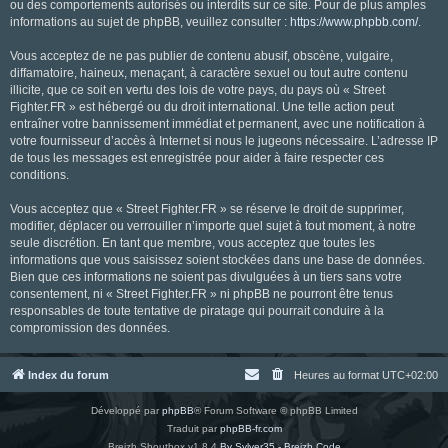
ou des comportements autorisés ou interdits sur ce site. Pour de plus amples
informations au sujet de phpBB, veuillez consulter :
https://www.phpbb.com/
.
Vous acceptez de ne pas publier de contenu abusif, obscène, vulgaire,
diffamatoire, haineux, menaçant, à caractère sexuel ou tout autre contenu
illicite, que ce soit en vertu des lois de votre pays, du pays où « Street
Fighter.FR » est hébergé ou du droit international. Une telle action peut
entraîner votre bannissement immédiat et permanent, avec une notification à
votre fournisseur d’accès à Internet si nous le jugeons nécessaire. L’adresse IP
de tous les messages est enregistrée pour aider à faire respecter ces
conditions.
Vous acceptez que « Street Fighter.FR » se réserve le droit de supprimer,
modifier, déplacer ou verrouiller n’importe quel sujet à tout moment, à notre
seule discrétion. En tant que membre, vous acceptez que toutes les
informations que vous saisissez soient stockées dans une base de données.
Bien que ces informations ne soient pas divulguées à un tiers sans votre
consentement, ni « Street Fighter.FR » ni phpBB ne pourront être tenus
responsables de toute tentative de piratage qui pourrait conduire à la
compromission des données.
Index du forum
Heures au format
UTC+02:00
Développé par
phpBB
® Forum Software © phpBB Limited
Traduit par
phpBB-fr.com
Breizh Shoutbox v1.8.4
By Sylver35 - Breizh Code