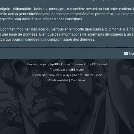
gaire, diffamatoire, haineux, menaçant, à caractère sexuel ou tout autre contenu ill
 telle action peut entraîner votre bannissement immédiat et permanent, avec une noti
gistrée pour aider à faire respecter ces conditions.
supprimer, modifier, déplacer ou verrouiller n’importe quel sujet à tout moment, à 
s une base de données. Bien que ces informations ne soient pas divulguées à un ti
tage qui pourrait conduire à la compromission des données.
Nou
Développé par
phpBB
® Forum Software © phpBB Limited
Traduit par
phpBB-fr.com
Breizh Shoutbox v1.8.4
By Sylver35 - Breizh Code
Confidentialité
|
Conditions