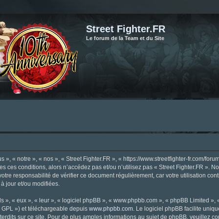
Street Fighter.FR
Le forum de la Team et du Site
», « notre », « nos », « Street Fighter.FR », « https://www.streetfighter-fr.com/foru
tes ces conditions, alors n’accédez pas et/ou n’utilisez pas « Street Fighter.FR ». 
votre responsabilité de vérifier ce document régulièrement, car votre utilisation con
 à jour et/ou modifiées.
s », « eux », « leur », « logiciel phpBB », « www.phpbb.com », « phpBB Limited »,
« GPL ») et téléchargeable depuis
www.phpbb.com
. Le logiciel phpBB facilite uniq
dits sur ce site. Pour de plus amples informations au sujet de phpBB, veuillez co