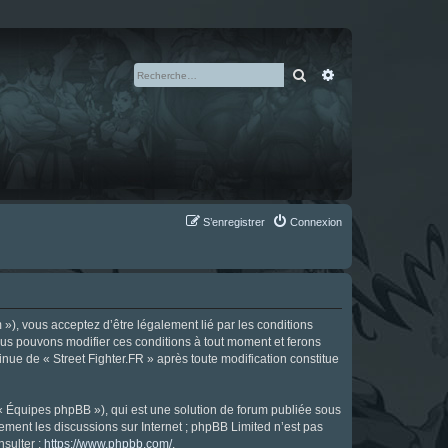
Rechercher
Recherche avan
S’enregistrer
Connexion
m »), vous acceptez d’être légalement lié par les conditions
Nous pouvons modifier ces conditions à tout moment et ferons
tinue de « Street Fighter.FR » après toute modification constitue
 « Équipes phpBB »), qui est une solution de forum publiée sous
uement les discussions sur Internet ; phpBB Limited n’est pas
nsulter :
https://www.phpbb.com/
.