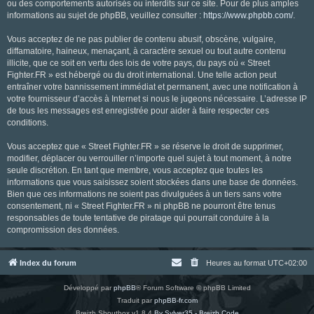
ou des comportements autorisés ou interdits sur ce site. Pour de plus amples
informations au sujet de phpBB, veuillez consulter :
https://www.phpbb.com/
.
Vous acceptez de ne pas publier de contenu abusif, obscène, vulgaire,
diffamatoire, haineux, menaçant, à caractère sexuel ou tout autre contenu
illicite, que ce soit en vertu des lois de votre pays, du pays où « Street
Fighter.FR » est hébergé ou du droit international. Une telle action peut
entraîner votre bannissement immédiat et permanent, avec une notification à
votre fournisseur d’accès à Internet si nous le jugeons nécessaire. L’adresse IP
de tous les messages est enregistrée pour aider à faire respecter ces
conditions.
Vous acceptez que « Street Fighter.FR » se réserve le droit de supprimer,
modifier, déplacer ou verrouiller n’importe quel sujet à tout moment, à notre
seule discrétion. En tant que membre, vous acceptez que toutes les
informations que vous saisissez soient stockées dans une base de données.
Bien que ces informations ne soient pas divulguées à un tiers sans votre
consentement, ni « Street Fighter.FR » ni phpBB ne pourront être tenus
responsables de toute tentative de piratage qui pourrait conduire à la
compromission des données.
Index du forum
Heures au format
UTC+02:00
Développé par
phpBB
® Forum Software © phpBB Limited
Traduit par
phpBB-fr.com
Breizh Shoutbox v1.8.4
By Sylver35 - Breizh Code