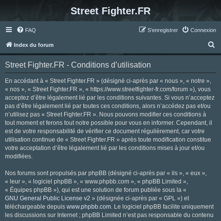
Street Fighter.FR
FAQ
S’enregistrer
Connexion
R
Index du forum
e
Street Fighter.FR - Conditions d’utilisation
c
h
En accédant à « Street Fighter.FR » (désigné ci-après par « nous », « notre »,
« nos », « Street Fighter.FR », « https://www.streetfighter-fr.com/forum »), vous
e
acceptez d’être légalement lié par les conditions suivantes. Si vous n’acceptez
r
pas d’être légalement lié par toutes ces conditions, alors n’accédez pas et/ou
n’utilisez pas « Street Fighter.FR ». Nous pouvons modifier ces conditions à
c
tout moment et ferons tout notre possible pour vous en informer. Cependant, il
h
est de votre responsabilité de vérifier ce document régulièrement, car votre
utilisation continue de « Street Fighter.FR » après toute modification constitue
e
votre acceptation d’être légalement lié par les conditions mises à jour et/ou
r
modifiées.
Nos forums sont propulsés par phpBB (désigné ci-après par « ils », « eux »,
« leur », « logiciel phpBB », « www.phpbb.com », « phpBB Limited »,
« Équipes phpBB »), qui est une solution de forum publiée sous la «
GNU General Public License v2
» (désignée ci-après par « GPL ») et
téléchargeable depuis
www.phpbb.com
. Le logiciel phpBB facilite uniquement
les discussions sur Internet ; phpBB Limited n’est pas responsable du contenu