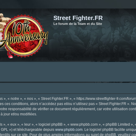
Street Fighter.FR
Le forum de la Team et du Site
», « notre », « nos », « Street Fighter.FR », « https://www.streetfighter-fr.com/foru
tes ces conditions, alors n’accédez pas et/ou n’utilisez pas « Street Fighter.FR ». 
votre responsabilité de vérifier ce document régulièrement, car votre utilisation con
 à jour et/ou modifiées.
s », « eux », « leur », « logiciel phpBB », « www.phpbb.com », « phpBB Limited »,
« GPL ») et téléchargeable depuis
www.phpbb.com
. Le logiciel phpBB facilite uniq
dits sur ce site. Pour de plus amples informations au sujet de phpBB, veuillez co