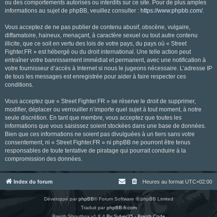
ou des comportements autorisés ou interdits sur ce site. Pour de plus amples
informations au sujet de phpBB, veuillez consulter :
https://www.phpbb.com/
.
Vous acceptez de ne pas publier de contenu abusif, obscène, vulgaire,
diffamatoire, haineux, menaçant, à caractère sexuel ou tout autre contenu
illicite, que ce soit en vertu des lois de votre pays, du pays où « Street
Fighter.FR » est hébergé ou du droit international. Une telle action peut
entraîner votre bannissement immédiat et permanent, avec une notification à
votre fournisseur d’accès à Internet si nous le jugeons nécessaire. L’adresse IP
de tous les messages est enregistrée pour aider à faire respecter ces
conditions.
Vous acceptez que « Street Fighter.FR » se réserve le droit de supprimer,
modifier, déplacer ou verrouiller n’importe quel sujet à tout moment, à notre
seule discrétion. En tant que membre, vous acceptez que toutes les
informations que vous saisissez soient stockées dans une base de données.
Bien que ces informations ne soient pas divulguées à un tiers sans votre
consentement, ni « Street Fighter.FR » ni phpBB ne pourront être tenus
responsables de toute tentative de piratage qui pourrait conduire à la
compromission des données.
Index du forum
Heures au format
UTC+02:00
Développé par
phpBB
® Forum Software © phpBB Limited
Traduit par
phpBB-fr.com
Breizh Shoutbox v1.8.4
By Sylver35 - Breizh Code