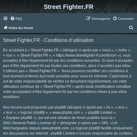
Street Fighter.FR
FAQ
S’enregistrer
Connexion
R
Index du forum
e
Street Fighter.FR - Conditions d’utilisation
c
h
En accédant à « Street Fighter.FR » (désigné ci-après par « nous », « notre »,
« nos », « Street Fighter.FR », « https://www.streetfighter-fr.com/forum »), vous
e
acceptez d’être légalement lié par les conditions suivantes. Si vous n’acceptez
r
pas d’être légalement lié par toutes ces conditions, alors n’accédez pas et/ou
n’utilisez pas « Street Fighter.FR ». Nous pouvons modifier ces conditions à
c
tout moment et ferons tout notre possible pour vous en informer. Cependant, il
h
est de votre responsabilité de vérifier ce document régulièrement, car votre
utilisation continue de « Street Fighter.FR » après toute modification constitue
e
votre acceptation d’être légalement lié par les conditions mises à jour et/ou
r
modifiées.
Nos forums sont propulsés par phpBB (désigné ci-après par « ils », « eux »,
« leur », « logiciel phpBB », « www.phpbb.com », « phpBB Limited »,
« Équipes phpBB »), qui est une solution de forum publiée sous la «
GNU General Public License v2
» (désignée ci-après par « GPL ») et
téléchargeable depuis
www.phpbb.com
. Le logiciel phpBB facilite uniquement
les discussions sur Internet ; phpBB Limited n’est pas responsable du contenu