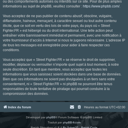
ou des comportements autorisés ou interdits sur ce site. Pour de plus amples
informations au sujet de phpBB, veuillez consulter :
https://www.phpbb.com/
.
Vous acceptez de ne pas publier de contenu abusif, obscène, vulgaire,
diffamatoire, haineux, menaçant, à caractère sexuel ou tout autre contenu
illicite, que ce soit en vertu des lois de votre pays, du pays où « Street
Fighter.FR » est hébergé ou du droit international. Une telle action peut
entraîner votre bannissement immédiat et permanent, avec une notification à
votre fournisseur d’accès à Internet si nous le jugeons nécessaire. L’adresse IP
de tous les messages est enregistrée pour aider à faire respecter ces
conditions.
Vous acceptez que « Street Fighter.FR » se réserve le droit de supprimer,
modifier, déplacer ou verrouiller n’importe quel sujet à tout moment, à notre
seule discrétion. En tant que membre, vous acceptez que toutes les
informations que vous saisissez soient stockées dans une base de données.
Bien que ces informations ne soient pas divulguées à un tiers sans votre
consentement, ni « Street Fighter.FR » ni phpBB ne pourront être tenus
responsables de toute tentative de piratage qui pourrait conduire à la
compromission des données.
Index du forum
Heures au format
UTC+02:00
Développé par
phpBB
® Forum Software © phpBB Limited
Traduit par
phpBB-fr.com
Breizh Shoutbox v1.8.4
By Sylver35 - Breizh Code