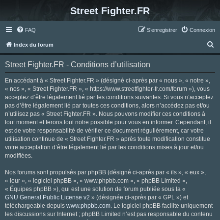
Street Fighter.FR
FAQ
S’enregistrer
Connexion
R
Index du forum
e
Street Fighter.FR - Conditions d’utilisation
c
h
En accédant à « Street Fighter.FR » (désigné ci-après par « nous », « notre »,
« nos », « Street Fighter.FR », « https://www.streetfighter-fr.com/forum »), vous
e
acceptez d’être légalement lié par les conditions suivantes. Si vous n’acceptez
r
pas d’être légalement lié par toutes ces conditions, alors n’accédez pas et/ou
n’utilisez pas « Street Fighter.FR ». Nous pouvons modifier ces conditions à
c
tout moment et ferons tout notre possible pour vous en informer. Cependant, il
h
est de votre responsabilité de vérifier ce document régulièrement, car votre
utilisation continue de « Street Fighter.FR » après toute modification constitue
e
votre acceptation d’être légalement lié par les conditions mises à jour et/ou
r
modifiées.
Nos forums sont propulsés par phpBB (désigné ci-après par « ils », « eux »,
« leur », « logiciel phpBB », « www.phpbb.com », « phpBB Limited »,
« Équipes phpBB »), qui est une solution de forum publiée sous la «
GNU General Public License v2
» (désignée ci-après par « GPL ») et
téléchargeable depuis
www.phpbb.com
. Le logiciel phpBB facilite uniquement
les discussions sur Internet ; phpBB Limited n’est pas responsable du contenu