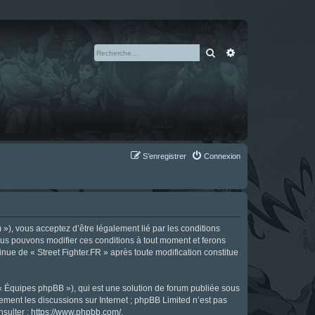
Rechercher
Recherche avan
S’enregistrer
Connexion
m »), vous acceptez d’être légalement lié par les conditions
Nous pouvons modifier ces conditions à tout moment et ferons
tinue de « Street Fighter.FR » après toute modification constitue
 « Équipes phpBB »), qui est une solution de forum publiée sous
uement les discussions sur Internet ; phpBB Limited n’est pas
nsulter :
https://www.phpbb.com/
.