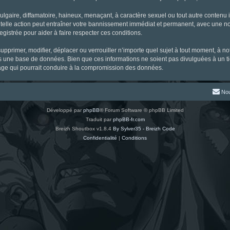
gaire, diffamatoire, haineux, menaçant, à caractère sexuel ou tout autre contenu ill
 telle action peut entraîner votre bannissement immédiat et permanent, avec une noti
gistrée pour aider à faire respecter ces conditions.
supprimer, modifier, déplacer ou verrouiller n’importe quel sujet à tout moment, à 
s une base de données. Bien que ces informations ne soient pas divulguées à un ti
tage qui pourrait conduire à la compromission des données.
Nou
Développé par
phpBB
® Forum Software © phpBB Limited
Traduit par
phpBB-fr.com
Breizh Shoutbox v1.8.4
By Sylver35 - Breizh Code
Confidentialité
|
Conditions