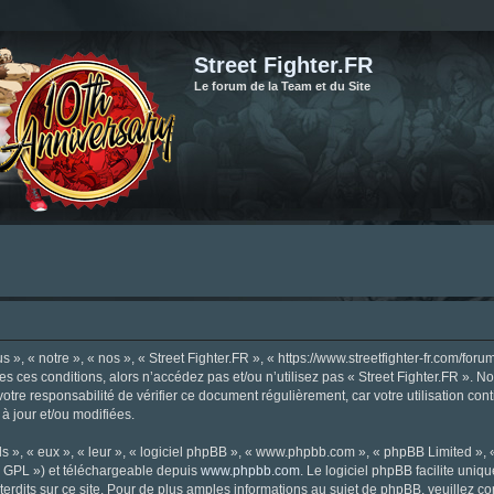
Street Fighter.FR
Le forum de la Team et du Site
», « notre », « nos », « Street Fighter.FR », « https://www.streetfighter-fr.com/foru
tes ces conditions, alors n’accédez pas et/ou n’utilisez pas « Street Fighter.FR ». 
votre responsabilité de vérifier ce document régulièrement, car votre utilisation con
 à jour et/ou modifiées.
s », « eux », « leur », « logiciel phpBB », « www.phpbb.com », « phpBB Limited »,
« GPL ») et téléchargeable depuis
www.phpbb.com
. Le logiciel phpBB facilite uniq
dits sur ce site. Pour de plus amples informations au sujet de phpBB, veuillez co